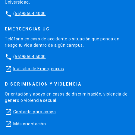
Universidad.
phone
(56)95504 4000
EMERGENCIAS UC
Teléfono en caso de accidente o situación que ponga en
riesgo tu vida dentro de algún campus.
phone
(56)95504 5000
launch
Ir al sitio de Emergencias
DISCRIMINACIÓN Y VIOLENCIA
Orientación y apoyo en casos de discriminación, violencia de
género o violencia sexual.
launch
Contacto para apoyo
launch
Más orientación