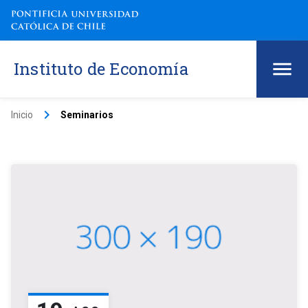
Instituto de Economía
keyboard_arrow_right
Inicio
Seminarios