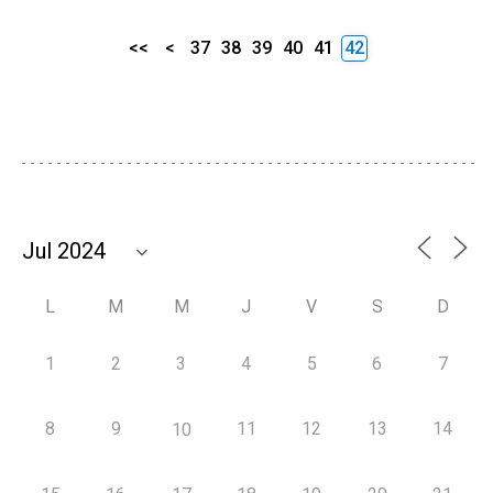
<<
<
37
38
39
40
41
42
L
M
M
J
V
S
D
1
2
3
4
5
6
7
8
9
11
12
13
14
10