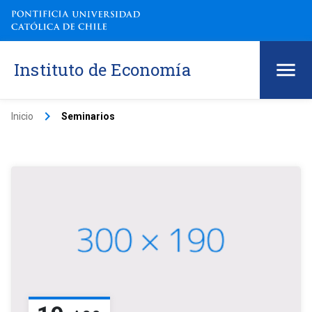
Instituto de Economía
keyboard_arrow_right
Inicio
Seminarios