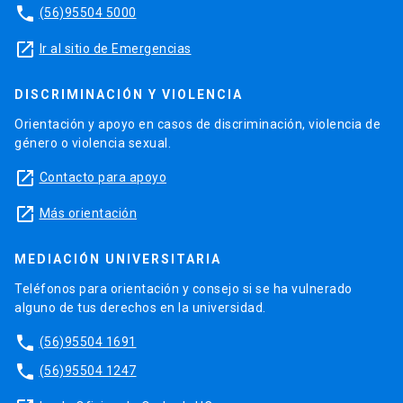
phone
(56)95504 5000
launch
Ir al sitio de Emergencias
DISCRIMINACIÓN Y VIOLENCIA
Orientación y apoyo en casos de discriminación, violencia de
género o violencia sexual.
launch
Contacto para apoyo
launch
Más orientación
MEDIACIÓN UNIVERSITARIA
Teléfonos para orientación y consejo si se ha vulnerado
alguno de tus derechos en la universidad.
phone
(56)95504 1691
phone
(56)95504 1247