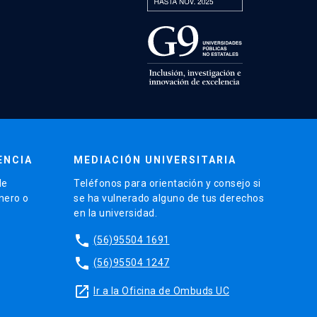
ENCIA
MEDIACIÓN UNIVERSITARIA
de
Teléfonos para orientación y consejo si
énero o
se ha vulnerado alguno de tus derechos
en la universidad.
phone
(56)95504 1691
phone
(56)95504 1247
launch
Ir a la Oficina de Ombuds UC