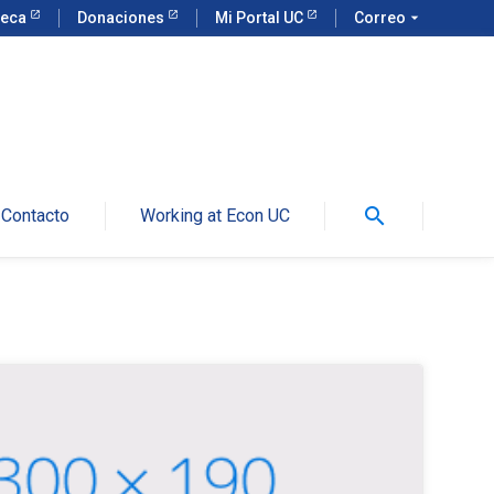
teca
Donaciones
Mi Portal UC
Correo
arrow_drop_down
search
Contacto
Working at Econ UC