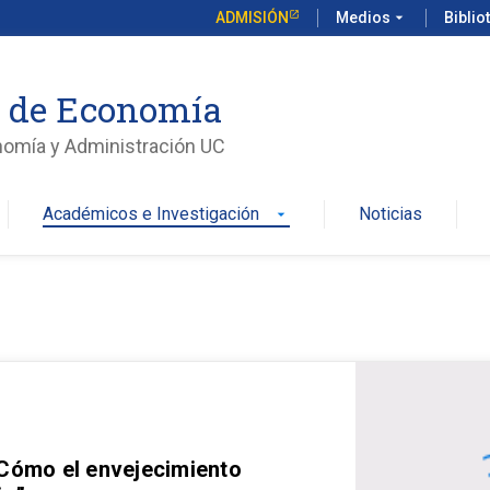
ADMISIÓN
Medios
arrow_drop_down
Biblio
o de Economía
nomía y Administración UC
Académicos e Investigación
Noticias
arrow_drop_down
 Cómo el envejecimiento