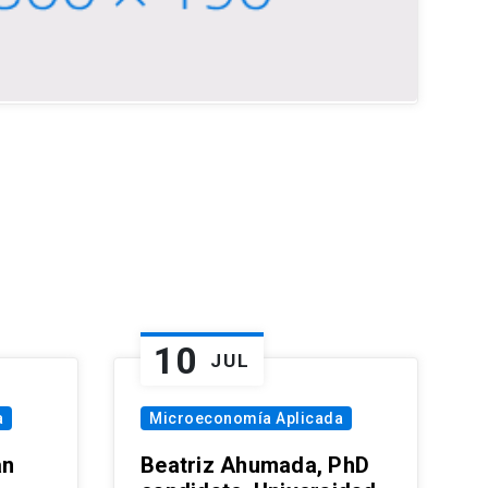
10
JUL
a
Microeconomía Aplicada
an
Beatriz Ahumada, PhD