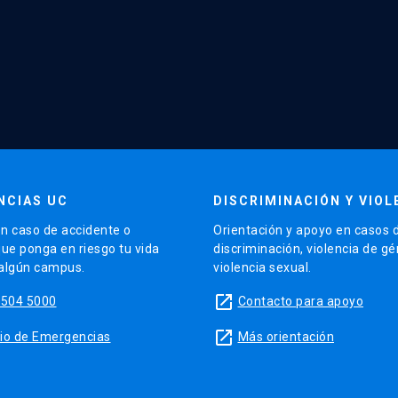
NCIAS UC
DISCRIMINACIÓN Y VIOL
n caso de accidente o
Orientación y apoyo en casos 
que ponga en riesgo tu vida
discriminación, violencia de g
 algún campus.
violencia sexual.
launch
5504 5000
Contacto para apoyo
launch
sitio de Emergencias
Más orientación