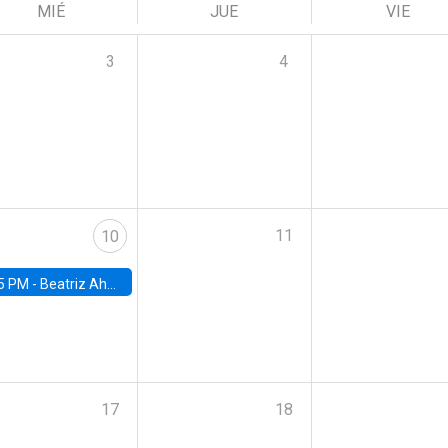
MIÉ
JUE
VIE
3
4
11
10
5 PM -
Beatriz Ahumada, PhD candidate, Universidad de Pittsburgh
17
18