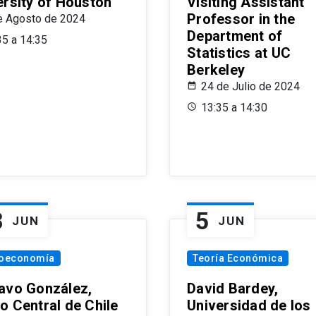
ersity of Houston
Visiting Assistant
Professor in the
e Agosto de 2024
Department of
35 a 14:35
Statistics at UC
Berkeley
24 de Julio de 2024
13:35 a 14:30
8
5
JUN
JUN
oeconomía
Teoría Económica
avo González,
David Bardey,
o Central de Chile
Universidad de los