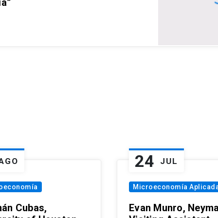
ia”
24
AGO
JUL
oeconomía
Microeconomía Aplicad
án Cubas,
Evan Munro, Neym