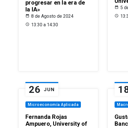
Univ
progresar en la era de
5 d
la IA»
8 de Agosto de 2024
13:
13:30 a 14:30
26
1
JUN
Microeconomía Aplicada
Macr
Fernanda Rojas
Gust
Ampuero, University of
Banc