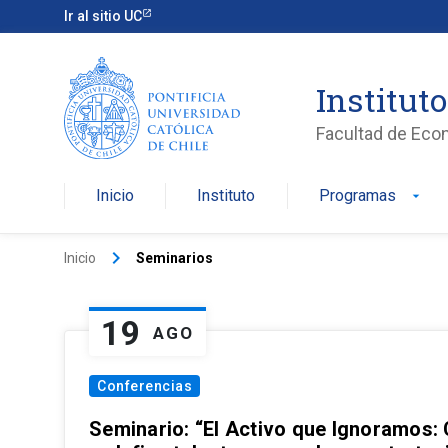
Ir al sitio UC
Institut
Facultad de Eco
Inicio
Instituto
Programas
arrow_drop_down
keyboard_arrow_right
Inicio
Seminarios
19
AGO
Conferencias
Seminario: “El Activo que Ignoramos: