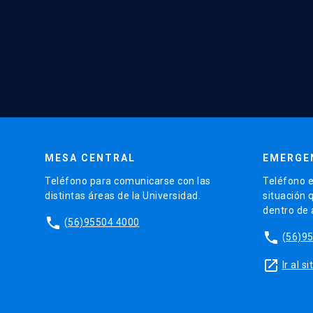
MESA CENTRAL
EMERGE
Teléfono para comunicarse con las
Teléfono e
distintas áreas de la Universidad.
situación 
dentro de
phone
(56)95504 4000
phone
(56)9
launch
Ir al 