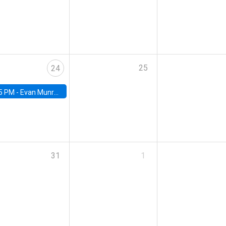
25
24
5 PM -
Evan Munro, Neyman Visiting Assistant Professor in the Department of Statistics at UC Berkeley
31
1