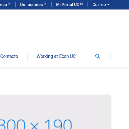
teca
Donaciones
Mi Portal UC
Correo
arrow_drop_down
search
Contacto
Working at Econ UC