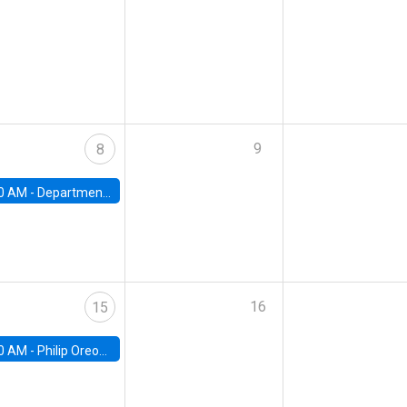
9
8
0 AM -
Department Seminar: James Robinson
16
15
0 AM -
Philip Oreopolous, University of Toronto