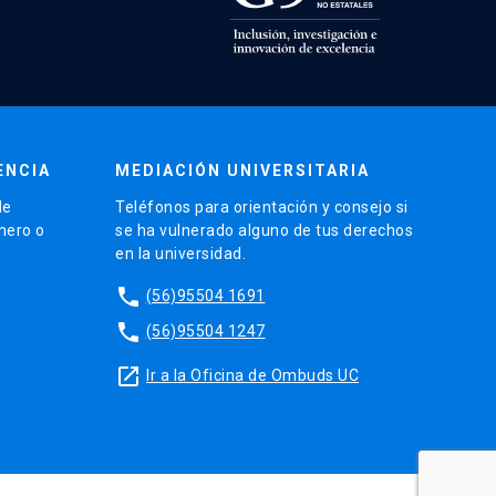
ENCIA
MEDIACIÓN UNIVERSITARIA
de
Teléfonos para orientación y consejo si
énero o
se ha vulnerado alguno de tus derechos
en la universidad.
phone
(56)95504 1691
phone
(56)95504 1247
launch
Ir a la Oficina de Ombuds UC