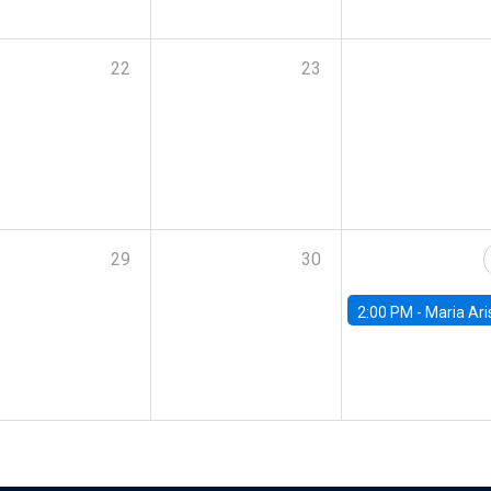
22
23
29
30
2:00 PM -
Maria Aristizabal-Ramirez, FED