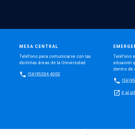
MESA CENTRAL
EMERGE
Teléfono para comunicarse con las
Teléfono e
distintas áreas de la Universidad.
situación 
dentro de
phone
(56)95504 4000
phone
(56)9
launch
Ir al 