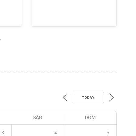
>
TODAY
SÁB
DOM
3
4
5