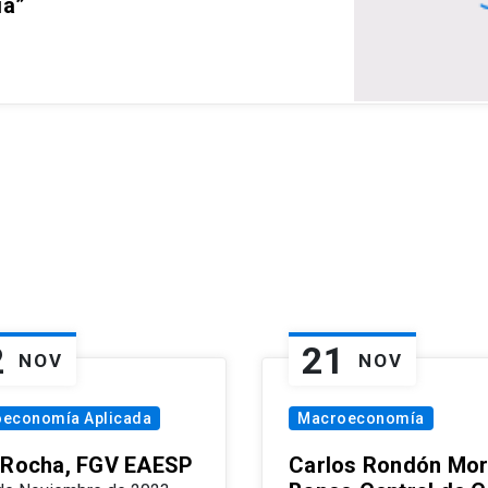
ia”
2
21
NOV
NOV
oeconomía Aplicada
Macroeconomía
 Rocha, FGV EAESP
Carlos Rondón Mor