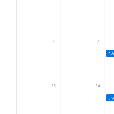
6
7
3:3
13
14
3:3