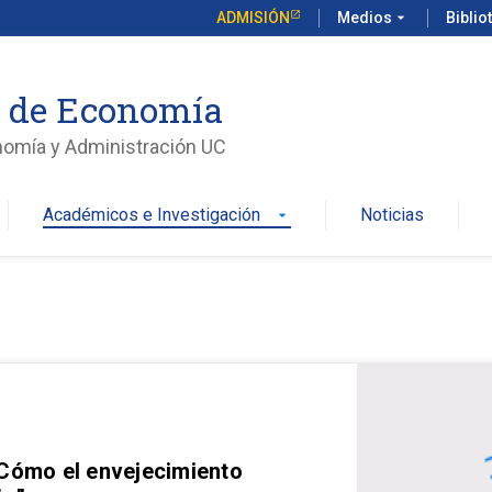
ADMISIÓN
Medios
arrow_drop_down
Biblio
o de Economía
nomía y Administración UC
Académicos e Investigación
Noticias
arrow_drop_down
 Cómo el envejecimiento