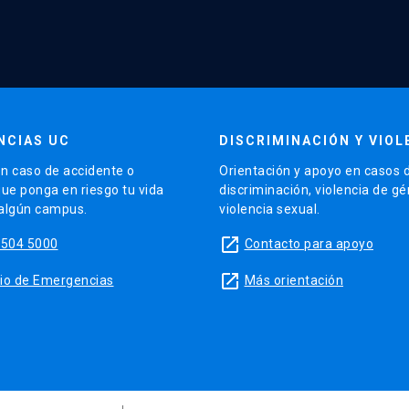
NCIAS UC
DISCRIMINACIÓN Y VIOL
n caso de accidente o
Orientación y apoyo en casos 
que ponga en riesgo tu vida
discriminación, violencia de g
 algún campus.
violencia sexual.
launch
5504 5000
Contacto para apoyo
launch
sitio de Emergencias
Más orientación