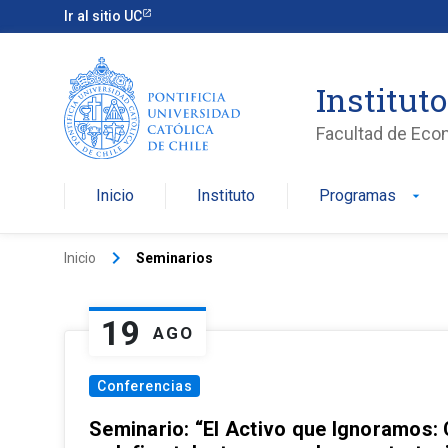
Ir al sitio UC
Institut
Facultad de Eco
Inicio
Instituto
Programas
arrow_drop_down
keyboard_arrow_right
Inicio
Seminarios
19
AGO
Conferencias
Seminario: “El Activo que Ignoramos: