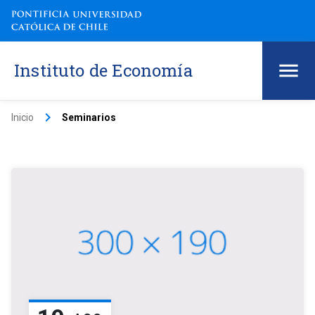
Instituto de Economía
keyboard_arrow_right
Inicio
Seminarios