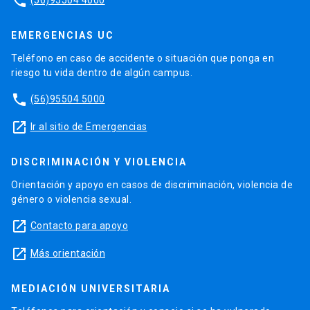
phone
EMERGENCIAS UC
Teléfono en caso de accidente o situación que ponga en
riesgo tu vida dentro de algún campus.
phone
(56)95504 5000
launch
Ir al sitio de Emergencias
DISCRIMINACIÓN Y VIOLENCIA
Orientación y apoyo en casos de discriminación, violencia de
género o violencia sexual.
launch
Contacto para apoyo
launch
Más orientación
MEDIACIÓN UNIVERSITARIA