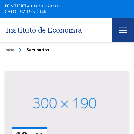
Instituto de Economía
keyboard_arrow_right
Inicio
Seminarios