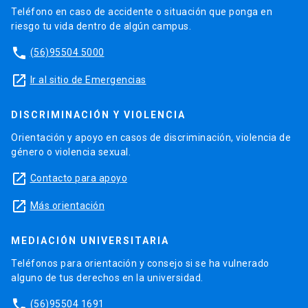
Teléfono en caso de accidente o situación que ponga en
riesgo tu vida dentro de algún campus.
phone
(56)95504 5000
launch
Ir al sitio de Emergencias
DISCRIMINACIÓN Y VIOLENCIA
Orientación y apoyo en casos de discriminación, violencia de
género o violencia sexual.
launch
Contacto para apoyo
launch
Más orientación
MEDIACIÓN UNIVERSITARIA
Teléfonos para orientación y consejo si se ha vulnerado
alguno de tus derechos en la universidad.
phone
(56)95504 1691