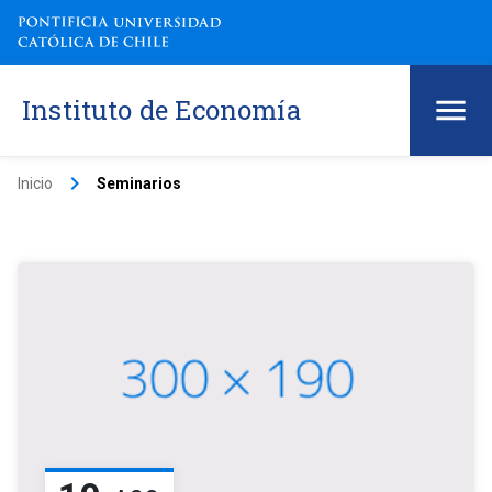
Instituto de Economía
keyboard_arrow_right
Inicio
Seminarios