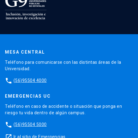
MESA CENTRAL
Teléfono para comunicarse con las distintas áreas de la
Universidad.
phone
(56)95504 4000
EMERGENCIAS UC
Teléfono en caso de accidente o situación que ponga en
riesgo tu vida dentro de algún campus.
phone
(56)95504 5000
launch
Ir al sitio de Emergencias