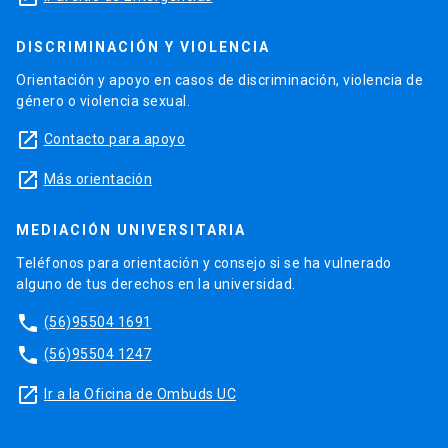
DISCRIMINACIÓN Y VIOLENCIA
Orientación y apoyo en casos de discriminación, violencia de
género o violencia sexual.
launch
Contacto para apoyo
launch
Más orientación
MEDIACIÓN UNIVERSITARIA
Teléfonos para orientación y consejo si se ha vulnerado
alguno de tus derechos en la universidad.
phone
(56)95504 1691
phone
(56)95504 1247
launch
Ir a la Oficina de Ombuds UC