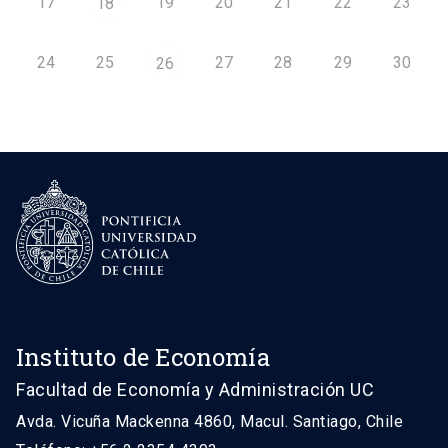
17
19
20
21
22
23
18
24
25
27
28
29
30
26
Instituto de Economía
Facultad de Economía y Administración UC
Avda. Vicuña Mackenna 4860, Macul. Santiago, Chile