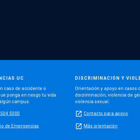
NCIAS UC
DISCRIMINACIÓN Y VIOL
n caso de accidente o
Orientación y apoyo en casos 
que ponga en riesgo tu vida
discriminación, violencia de g
 algún campus.
violencia sexual.
launch
5504 5000
Contacto para apoyo
launch
sitio de Emergencias
Más orientación