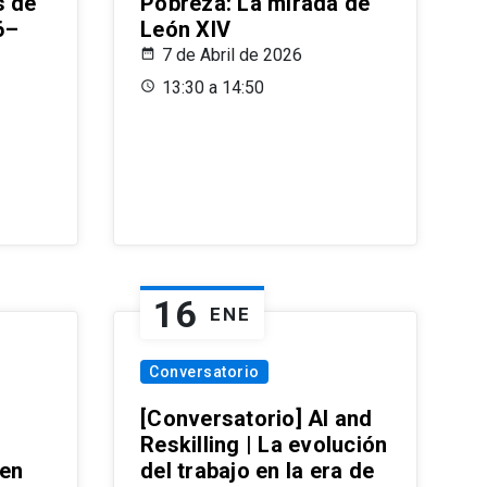
s de
Pobreza: La mirada de
6–
León XIV
7 de Abril de 2026
13:30 a 14:50
16
ENE
Conversatorio
[Conversatorio] AI and
Reskilling | La evolución
 en
del trabajo en la era de