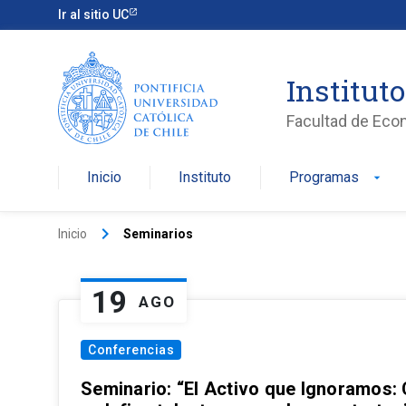
Ir al sitio UC
Institut
Facultad de Eco
Inicio
Instituto
Programas
arrow_drop_down
keyboard_arrow_right
Inicio
Seminarios
19
AGO
Conferencias
Seminario: “El Activo que Ignoramos: