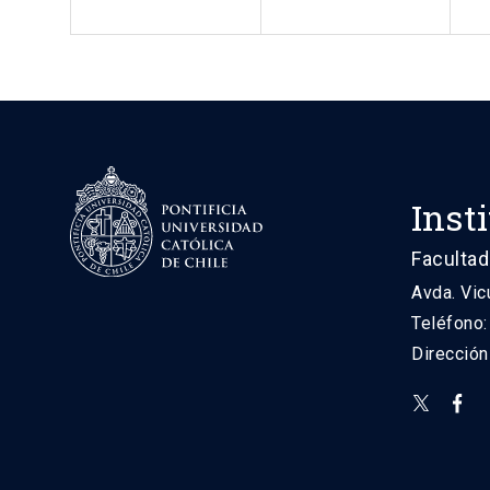
Inst
Facultad
Avda. Vic
Teléfono
Direcció