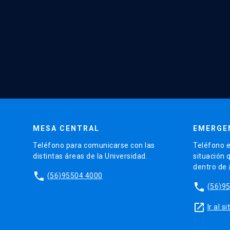
MESA CENTRAL
EMERGE
Teléfono para comunicarse con las
Teléfono e
distintas áreas de la Universidad.
situación 
dentro de
phone
(56)95504 4000
phone
(56)9
launch
Ir al 