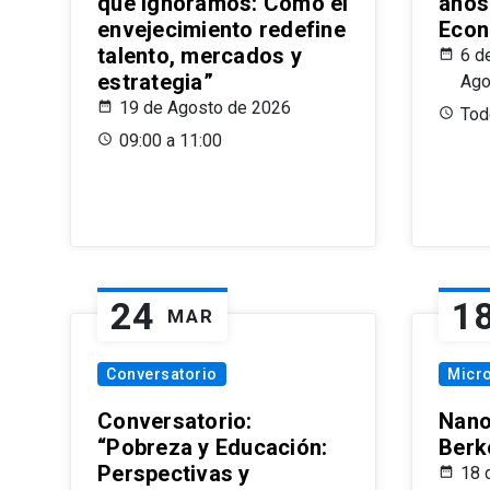
que Ignoramos: Cómo el
años
envejecimiento redefine
Econ
talento, mercados y
6 d
estrategia”
Ago
19 de Agosto de 2026
Todo
09:00 a 11:00
24
1
MAR
Conversatorio
Micr
Conversatorio:
Nano
“Pobreza y Educación:
Berk
Perspectivas y
18 