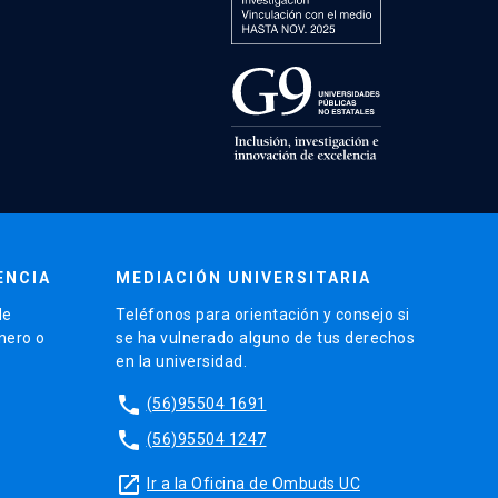
ENCIA
MEDIACIÓN UNIVERSITARIA
de
Teléfonos para orientación y consejo si
énero o
se ha vulnerado alguno de tus derechos
en la universidad.
phone
(56)95504 1691
phone
(56)95504 1247
launch
Ir a la Oficina de Ombuds UC