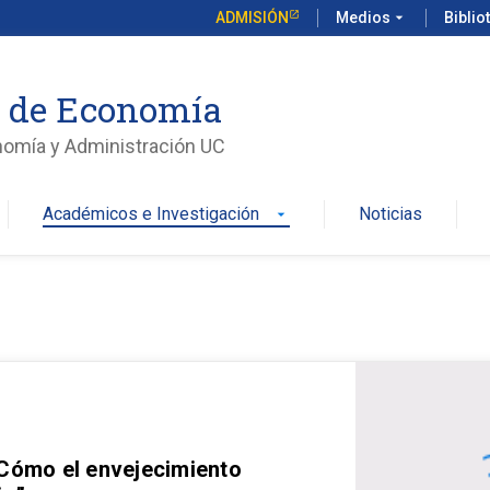
ADMISIÓN
Medios
arrow_drop_down
Biblio
o de Economía
nomía y Administración UC
Académicos e Investigación
Noticias
arrow_drop_down
 Cómo el envejecimiento