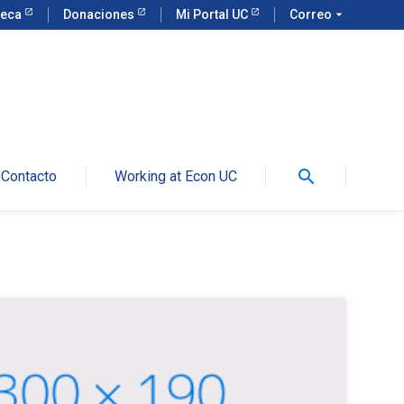
teca
Donaciones
Mi Portal UC
Correo
arrow_drop_down
search
Contacto
Working at Econ UC