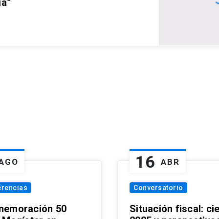
ia”
16
AGO
ABR
erencias
Conversatorio
emoración 50
Situación fiscal: ci