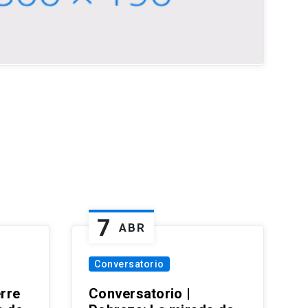
7
ABR
Conversatorio
erre
Conversatorio |