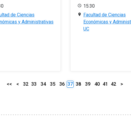
30
15:30
ultad de Ciencias
Facultad de Ciencias
nómicas y Administrativas
Económicas y Administ
UC
<<
<
32
33
34
35
36
37
38
39
40
41
42
>