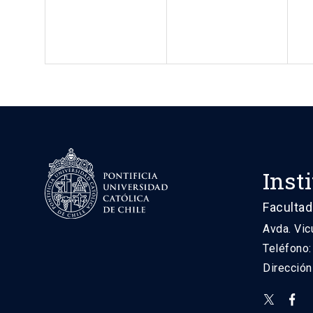
Inst
Facultad
Avda. Vic
Teléfono
Direcció