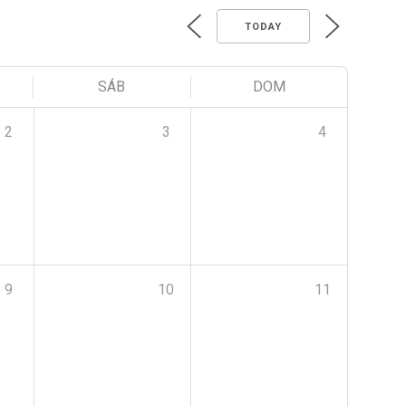
TODAY
SÁB
DOM
2
3
4
9
10
11