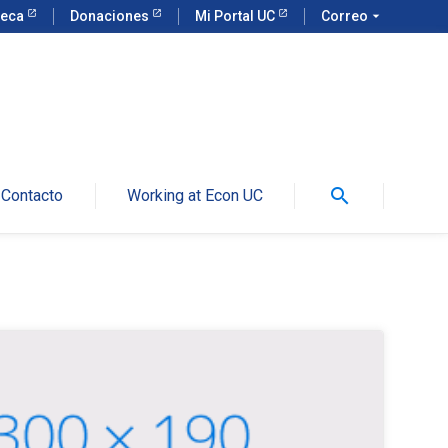
teca
Donaciones
Mi Portal UC
Correo
arrow_drop_down
search
Contacto
Working at Econ UC