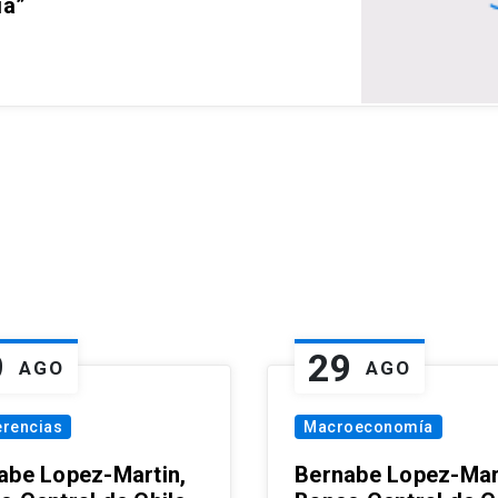
ia”
9
29
AGO
AGO
erencias
Macroeconomía
abe Lopez-Martin,
Bernabe Lopez-Mar