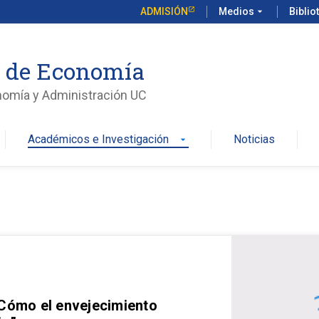
ADMISIÓN
Medios
arrow_drop_down
Biblio
o de Economía
nomía y Administración UC
Académicos e Investigación
Noticias
arrow_drop_down
 Cómo el envejecimiento