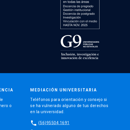
ENCIA
MEDIACIÓN UNIVERSITARIA
de
Teléfonos para orientación y consejo si
énero o
se ha vulnerado alguno de tus derechos
en la universidad.
phone
(56)95504 1691