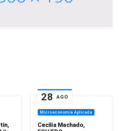
28
AGO
Microeconomía Aplicada
tin,
Cecilia Machado,