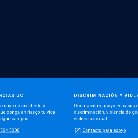
NCIAS UC
DISCRIMINACIÓN Y VIOL
n caso de accidente o
Orientación y apoyo en casos 
que ponga en riesgo tu vida
discriminación, violencia de g
 algún campus.
violencia sexual.
launch
5504 5000
Contacto para apoyo