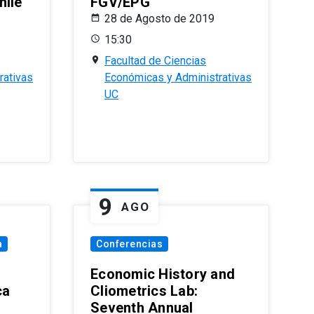
hile
FGV/EPG
28 de Agosto de 2019
15:30
Facultad de Ciencias
rativas
Económicas y Administrativas
UC
9
AGO
a
Conferencias
Economic History and
ca
Cliometrics Lab:
Seventh Annual