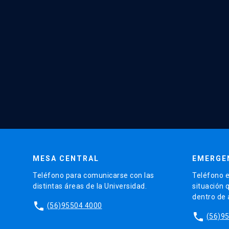
MESA CENTRAL
EMERGE
Teléfono para comunicarse con las
Teléfono e
distintas áreas de la Universidad.
situación 
dentro de
phone
(56)95504 4000
phone
(56)9