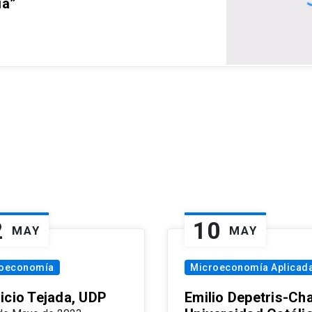
ia”
2
10
MAY
MAY
oeconomía
Microeconomía Aplicad
icio Tejada, UDP
Emilio Depetris-Cha