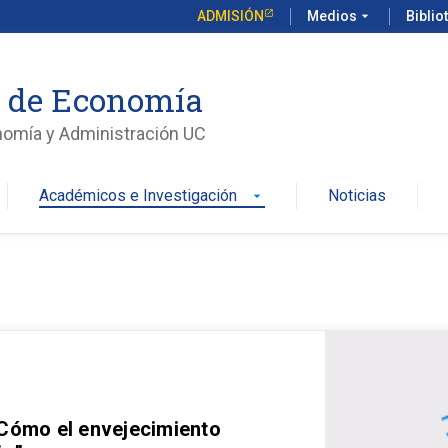
ADMISIÓN
Medios
arrow_drop_down
Biblio
o de Economía
nomía y Administración UC
Académicos e Investigación
Noticias
arrow_drop_down
 Cómo el envejecimiento