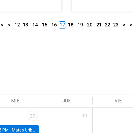
<<
<
12
13
14
15
16
17
18
19
20
21
22
23
>
>
MIÉ
JUE
VIE
30
29
5 PM -
Mateo Uribe-Castro, Universidad de los Andes (Colombia)