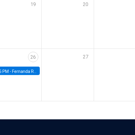
19
20
27
26
5 PM -
Fernanda Rojas Ampuero, University of Wisconsin-Madison