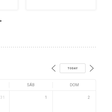
>
TODAY
SÁB
DOM
31
1
2