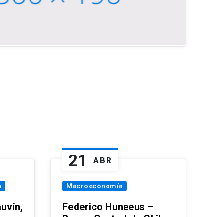
21
ABR
a
Macroeconomía
uvín,
Federico Huneeus –