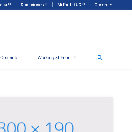
teca
Donaciones
Mi Portal UC
Correo
arrow_drop_down
search
Contacto
Working at Econ UC