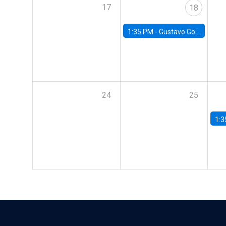
17
18
1:35 PM -
Gustavo González, Banco Central de Chile
24
25
1:3