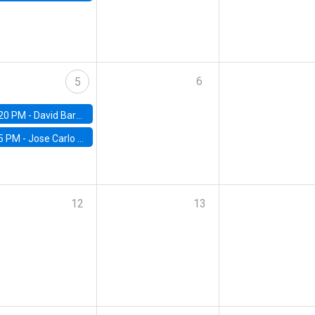
6
5
20 PM -
David Bardey, Universidad de los Andes - CEDE
5 PM -
Jose Carlo Bermudez, UC (ME) & World Bank
12
13