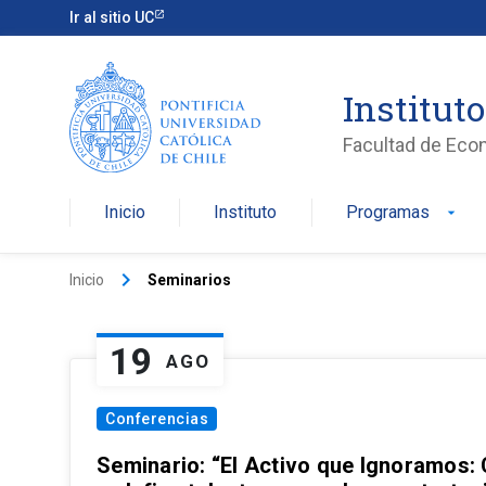
Ir al sitio UC
Institut
Facultad de Eco
Inicio
Instituto
Programas
arrow_drop_down
keyboard_arrow_right
Inicio
Seminarios
19
AGO
Conferencias
Seminario: “El Activo que Ignoramos: