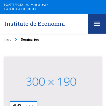
Instituto de Economía
keyboard_arrow_right
Inicio
Seminarios