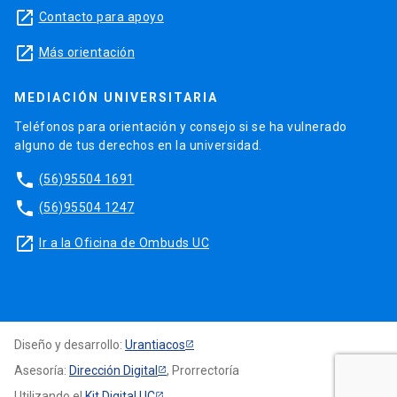
launch
Contacto para apoyo
launch
Más orientación
MEDIACIÓN UNIVERSITARIA
Teléfonos para orientación y consejo si se ha vulnerado
alguno de tus derechos en la universidad.
phone
(56)95504 1691
phone
(56)95504 1247
launch
Ir a la Oficina de Ombuds UC
Diseño y desarrollo:
Urantiacos
Asesoría:
Dirección Digital
, Prorrectoría
Utilizando el
Kit Digital UC