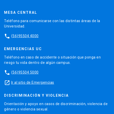
MESA CENTRAL
Teléfono para comunicarse con las distintas áreas de la
Universidad.
phone
(56)95504 4000
EMERGENCIAS UC
Teléfono en caso de accidente o situación que ponga en
riesgo tu vida dentro de algún campus.
phone
(56)95504 5000
launch
Ir al sitio de Emergencias
DISCRIMINACIÓN Y VIOLENCIA
Orientación y apoyo en casos de discriminación, violencia de
género o violencia sexual.