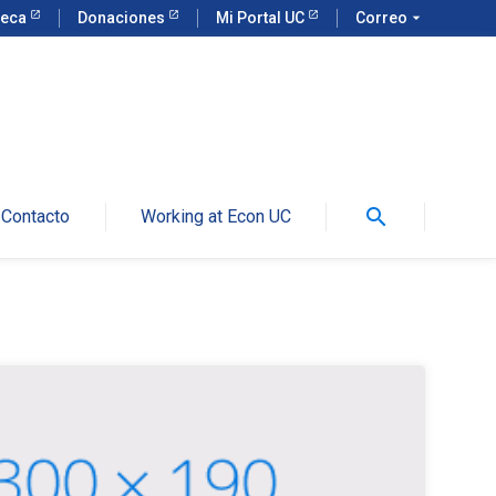
teca
Donaciones
Mi Portal UC
Correo
arrow_drop_down
search
Contacto
Working at Econ UC