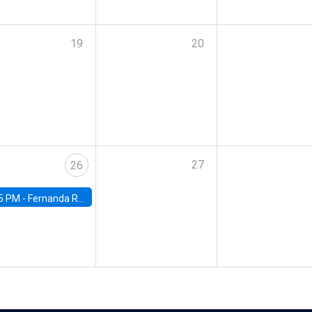
19
20
27
26
5 PM -
Fernanda Rojas Ampuero, University of Wisconsin-Madison