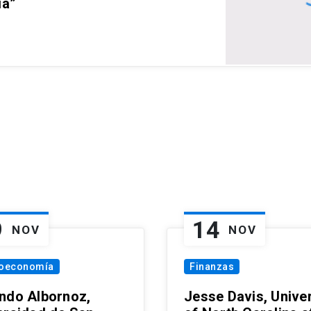
ia”
9
14
NOV
NOV
oeconomía
Finanzas
ndo Albornoz,
Jesse Davis, Univer