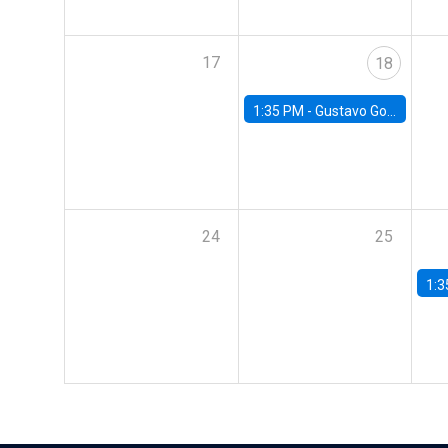
17
18
1:35 PM -
Gustavo González, Banco Central de Chile
24
25
1:3