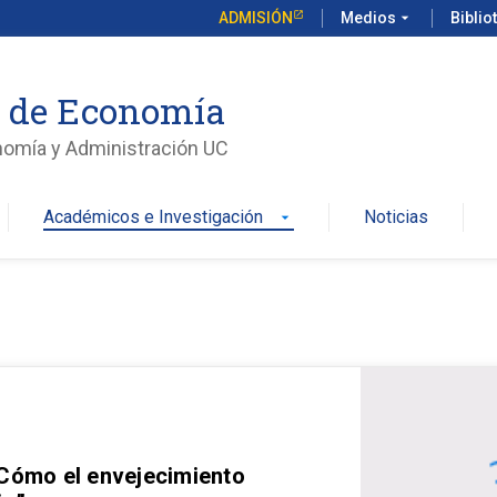
ADMISIÓN
Medios
arrow_drop_down
Biblio
o de Economía
nomía y Administración UC
Académicos e Investigación
Noticias
arrow_drop_down
 Cómo el envejecimiento