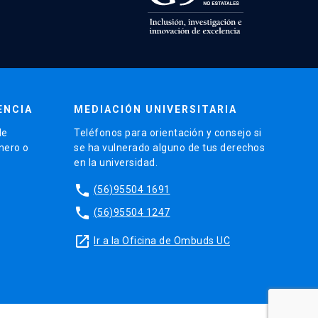
ENCIA
MEDIACIÓN UNIVERSITARIA
de
Teléfonos para orientación y consejo si
énero o
se ha vulnerado alguno de tus derechos
en la universidad.
phone
(56)95504 1691
phone
(56)95504 1247
launch
Ir a la Oficina de Ombuds UC