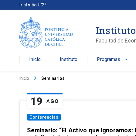
Ir al sitio UC
Institut
Facultad de Eco
Inicio
Instituto
Programas
arrow_drop_down
keyboard_arrow_right
Inicio
Seminarios
19
AGO
Conferencias
Seminario: “El Activo que Ignoramos: