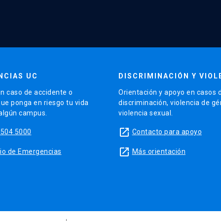
NCIAS UC
DISCRIMINACIÓN Y VIOL
n caso de accidente o
Orientación y apoyo en casos 
que ponga en riesgo tu vida
discriminación, violencia de g
 algún campus.
violencia sexual.
launch
5504 5000
Contacto para apoyo
launch
sitio de Emergencias
Más orientación