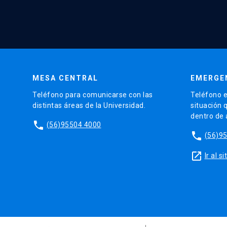
MESA CENTRAL
EMERGE
Teléfono para comunicarse con las
Teléfono e
distintas áreas de la Universidad.
situación 
dentro de
phone
(56)95504 4000
phone
(56)9
launch
Ir al 