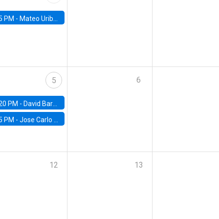
5 PM -
Mateo Uribe-Castro, Universidad de los Andes (Colombia)
6
5
20 PM -
David Bardey, Universidad de los Andes - CEDE
5 PM -
Jose Carlo Bermudez, UC (ME) & World Bank
12
13