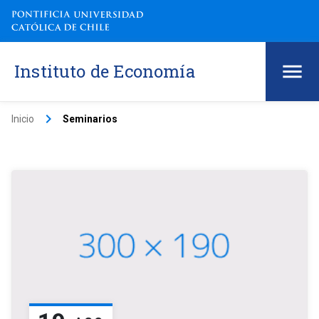
Instituto de Economía
keyboard_arrow_right
Inicio
Seminarios