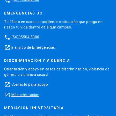
phone
EMERGENCIAS UC
Teléfono en caso de accidente o situación que ponga en
riesgo tu vida dentro de algún campus.
phone
(56)95504 5000
launch
Ir al sitio de Emergencias
DISCRIMINACIÓN Y VIOLENCIA
Orientación y apoyo en casos de discriminación, violencia de
género o violencia sexual.
launch
Contacto para apoyo
launch
Más orientación
MEDIACIÓN UNIVERSITARIA