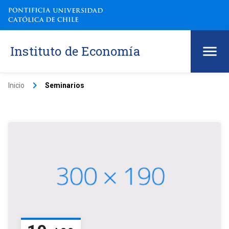
Instituto de Economía
keyboard_arrow_right
Inicio
Seminarios