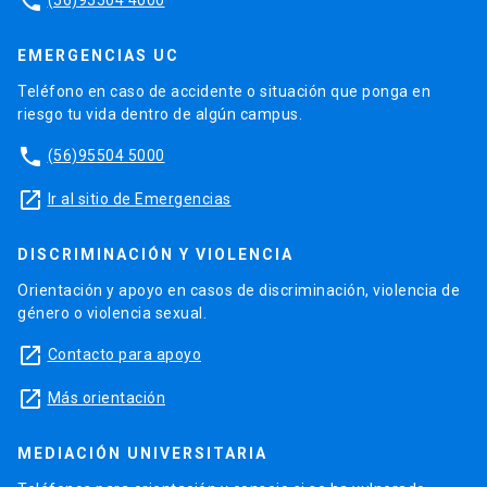
phone
EMERGENCIAS UC
Teléfono en caso de accidente o situación que ponga en
riesgo tu vida dentro de algún campus.
phone
(56)95504 5000
launch
Ir al sitio de Emergencias
DISCRIMINACIÓN Y VIOLENCIA
Orientación y apoyo en casos de discriminación, violencia de
género o violencia sexual.
launch
Contacto para apoyo
launch
Más orientación
MEDIACIÓN UNIVERSITARIA