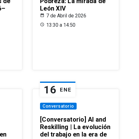
s de
Pobreza: La mirada de
6–
León XIV
7 de Abril de 2026
13:30 a 14:50
16
ENE
Conversatorio
[Conversatorio] AI and
Reskilling | La evolución
 en
del trabajo en la era de