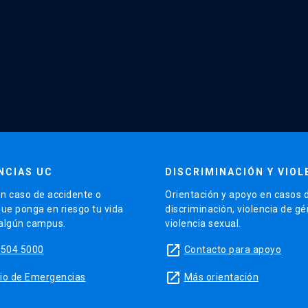
NCIAS UC
DISCRIMINACIÓN Y VIOL
n caso de accidente o
Orientación y apoyo en casos 
que ponga en riesgo tu vida
discriminación, violencia de g
 algún campus.
violencia sexual.
launch
5504 5000
Contacto para apoyo
launch
sitio de Emergencias
Más orientación