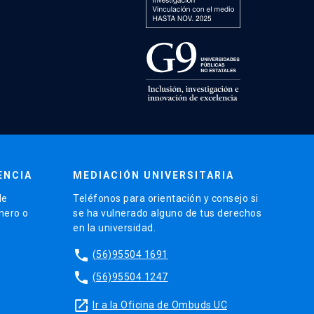
ENCIA
MEDIACIÓN UNIVERSITARIA
de
Teléfonos para orientación y consejo si
énero o
se ha vulnerado alguno de tus derechos
en la universidad.
phone
(56)95504 1691
phone
(56)95504 1247
launch
Ir a la Oficina de Ombuds UC