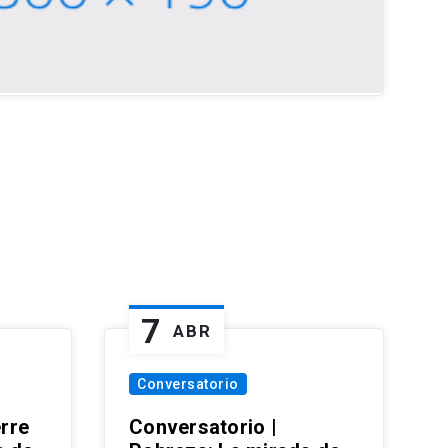
7
ABR
Conversatorio
erre
Conversatorio |