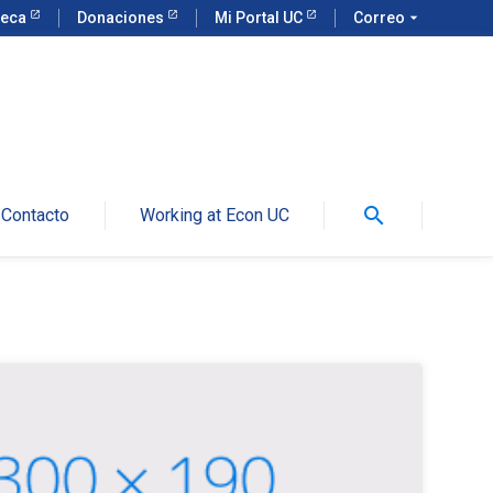
teca
Donaciones
Mi Portal UC
Correo
arrow_drop_down
search
Contacto
Working at Econ UC