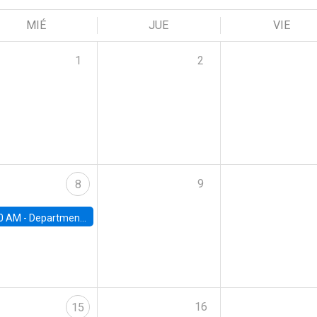
MIÉ
JUE
VIE
1
2
9
8
0 AM -
Department Seminar: James Robinson
16
15