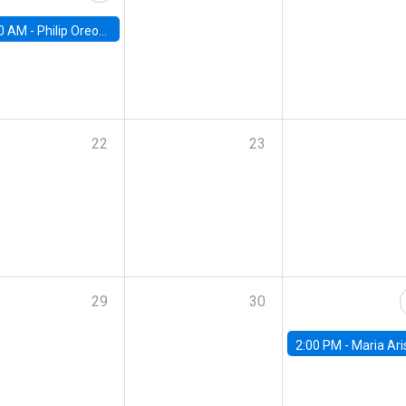
0 AM -
Philip Oreopolous, University of Toronto
22
23
29
30
2:00 PM -
Maria Aristizabal-Ramirez, FED