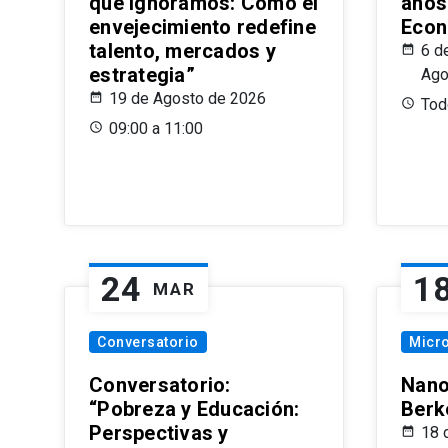
que Ignoramos: Cómo el
años
envejecimiento redefine
Econ
talento, mercados y
6 d
estrategia”
Ago
19 de Agosto de 2026
Todo
09:00 a 11:00
24
1
MAR
Conversatorio
Micr
Conversatorio:
Nano
“Pobreza y Educación:
Berk
Perspectivas y
18 