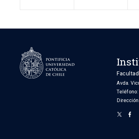
Inst
Facultad
Avda. Vic
Teléfono
Direcció