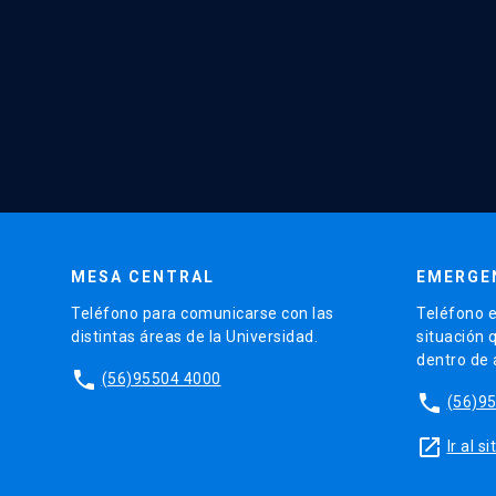
MESA CENTRAL
EMERGE
Teléfono para comunicarse con las
Teléfono e
distintas áreas de la Universidad.
situación 
dentro de
phone
(56)95504 4000
phone
(56)9
launch
Ir al 