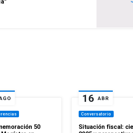
ia”
16
AGO
ABR
erencias
Conversatorio
emoración 50
Situación fiscal: ci