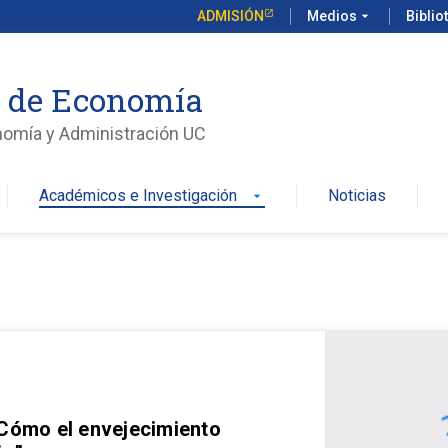
ADMISIÓN
Medios
arrow_drop_down
Biblio
o de Economía
nomía y Administración UC
Académicos e Investigación
Noticias
arrow_drop_down
 Cómo el envejecimiento