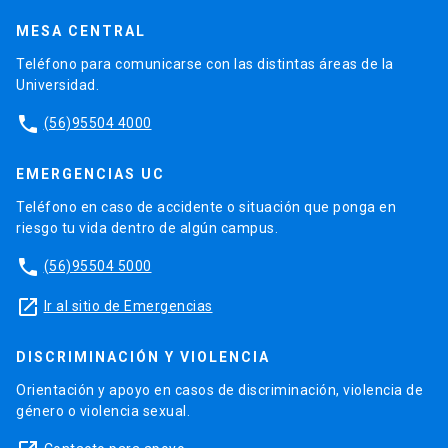
MESA CENTRAL
Teléfono para comunicarse con las distintas áreas de la
Universidad.
phone
(56)95504 4000
EMERGENCIAS UC
Teléfono en caso de accidente o situación que ponga en
riesgo tu vida dentro de algún campus.
phone
(56)95504 5000
launch
Ir al sitio de Emergencias
DISCRIMINACIÓN Y VIOLENCIA
Orientación y apoyo en casos de discriminación, violencia de
género o violencia sexual.