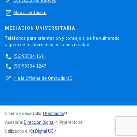
launch
Contacto para apoyo
launch
Más orientación
MEDIACIÓN UNIVERSITARIA
Teléfonos para orientación y consejo si se ha vulnerado
alguno de tus derechos en la universidad.
phone
(56)95504 1691
phone
(56)95504 1247
launch
Ir a la Oficina de Ombuds UC
Diseño y desarrollo:
Urantiacos
Asesoría:
Dirección Digital
, Prorrectoría
Utilizando el
Kit Digital UC