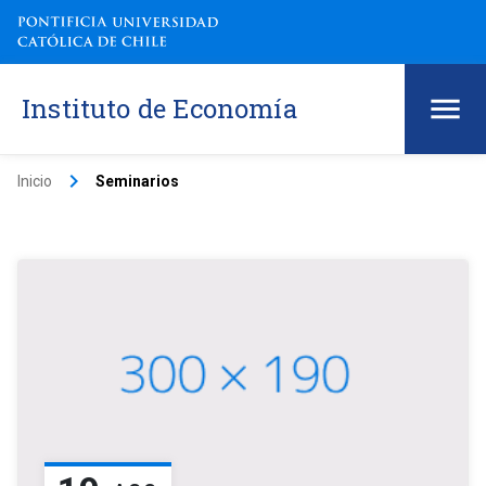
Instituto de Economía
keyboard_arrow_right
Inicio
Seminarios