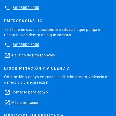
phone
(56)95504 4000
EMERGENCIAS UC
Teléfono en caso de accidente o situación que ponga en
riesgo tu vida dentro de algún campus.
phone
(56)95504 5000
launch
Ir al sitio de Emergencias
DISCRIMINACIÓN Y VIOLENCIA
Orientación y apoyo en casos de discriminación, violencia de
género o violencia sexual.
launch
Contacto para apoyo
launch
Más orientación
MEDIACIÓN UNIVERSITARIA