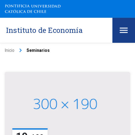
Instituto de Economía
keyboard_arrow_right
Inicio
Seminarios