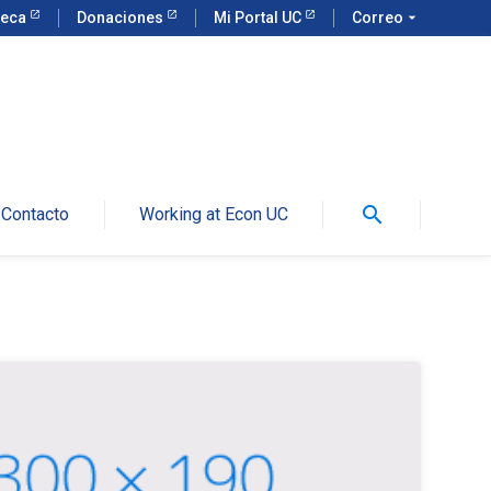
teca
Donaciones
Mi Portal UC
Correo
arrow_drop_down
search
Contacto
Working at Econ UC