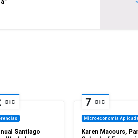
ia”
2
7
DIC
DIC
erencias
Microeconomía Aplicad
nnual Santiago
Karen Macours, Par