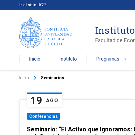
Ir al sitio UC
Institut
Facultad de Eco
Inicio
Instituto
Programas
arrow_drop_down
keyboard_arrow_right
Inicio
Seminarios
19
AGO
Conferencias
Seminario: “El Activo que Ignoramos: