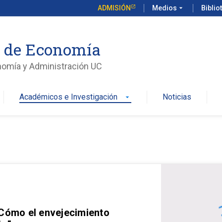
ADMISIÓN
Medios
arrow_drop_down
Biblio
o de Economía
nomía y Administración UC
Académicos e Investigación
Noticias
arrow_drop_down
 Cómo el envejecimiento