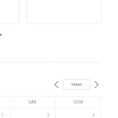
>
TODAY
SÁB
DOM
1
2
3