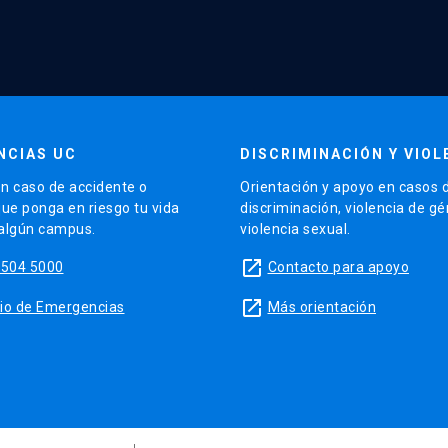
NCIAS UC
DISCRIMINACIÓN Y VIOL
n caso de accidente o
Orientación y apoyo en casos 
que ponga en riesgo tu vida
discriminación, violencia de g
 algún campus.
violencia sexual.
launch
5504 5000
Contacto para apoyo
launch
sitio de Emergencias
Más orientación