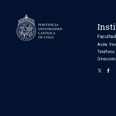
Inst
Facultad
Avda. Vic
Teléfono
Direcció