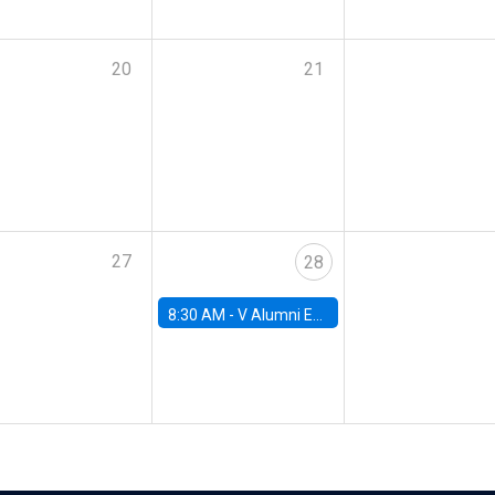
20
21
27
28
8:30 AM -
V Alumni Economics Workshop