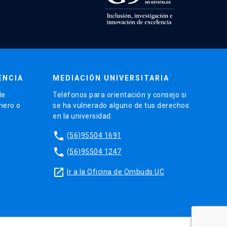
ENCIA
MEDIACIÓN UNIVERSITARIA
de
Teléfonos para orientación y consejo si
énero o
se ha vulnerado alguno de tus derechos
en la universidad.
phone
(56)95504 1691
phone
(56)95504 1247
launch
Ir a la Oficina de Ombuds UC