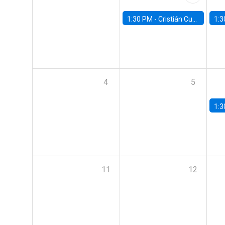
1:30 PM -
Cristián Cuevas, Universidad de Los Andes
1:3
4
5
1:3
11
12