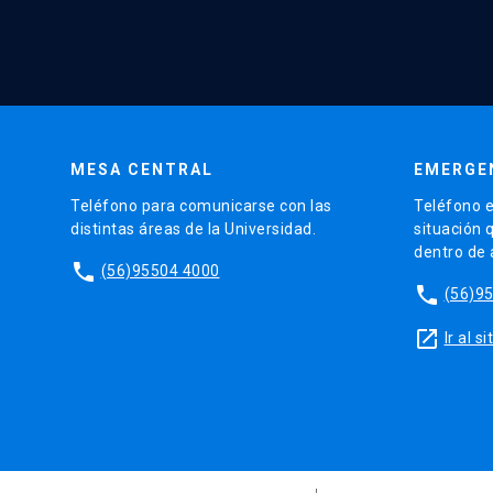
MESA CENTRAL
EMERGE
Teléfono para comunicarse con las
Teléfono e
distintas áreas de la Universidad.
situación 
dentro de
phone
(56)95504 4000
phone
(56)9
launch
Ir al 