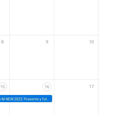
8
9
10
17
15
16
Presente y futuro del trabajo y el rol de las nuevas tecnologías