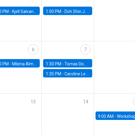
0 PM -
Kjell Salvanes, Norwegian School of Economics
1:00 PM -
Doh Shin Jeon, Toulouse School of Economics
6
7
0 PM -
Milena Almagro, University of ChicagoChicago Booth School of Business
1:30 PM -
Tomas Dominguez-Iino, Chicago Booth School of Business
1:35 PM -
Caroline Le Pennec, HEC Montréal
13
14
9:00 AM -
Workshop M-NEW 2023: 