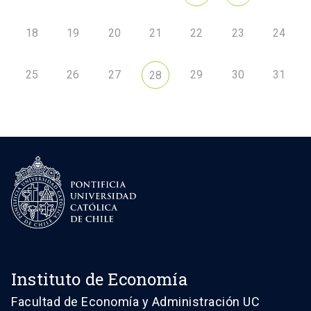
18
19
20
21
22
23
24
25
26
27
29
30
31
28
Instituto de Economía
Facultad de Economía y Administración UC