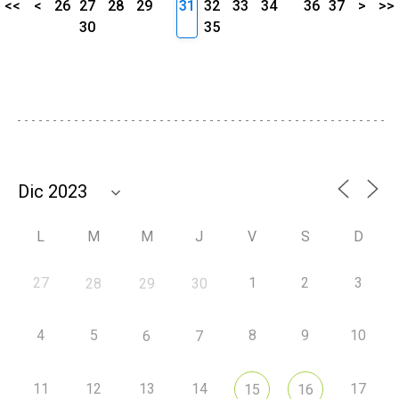
<<
<
26
27
28
29
31
32
33
34
36
37
>
>>
30
35
L
M
M
J
V
S
D
27
1
2
3
28
29
30
4
5
8
9
10
6
7
11
12
13
14
17
15
16