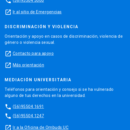
phone
(56)95504 5000
launch
Ir al sitio de Emergencias
DISCRIMINACIÓN Y VIOLENCIA
Orientación y apoyo en casos de discriminación, violencia de
género o violencia sexual.
launch
Contacto para apoyo
launch
Más orientación
MEDIACIÓN UNIVERSITARIA
Teléfonos para orientación y consejo si se ha vulnerado
alguno de tus derechos en la universidad.
phone
(56)95504 1691
phone
(56)95504 1247
launch
Ir a la Oficina de Ombuds UC