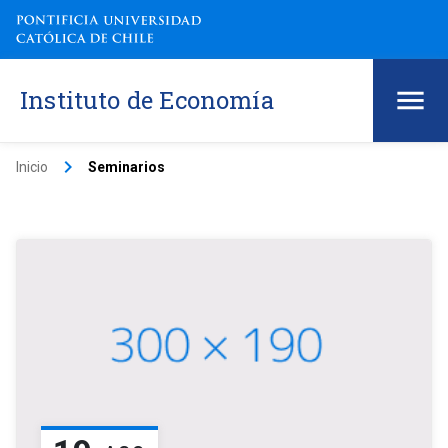
Instituto de Economía
keyboard_arrow_right
Inicio
Seminarios