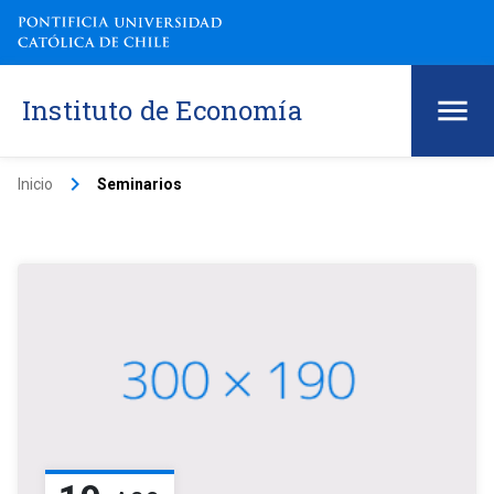
Instituto de Economía
keyboard_arrow_right
Inicio
Seminarios