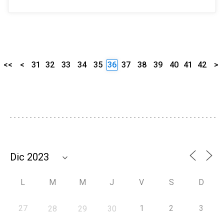
<<
<
31
32
33
34
35
36
37
38
39
40
41
42
>
L
M
M
J
V
S
D
27
1
2
3
28
29
30