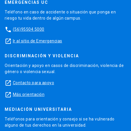
EMERGENCIAS UC
Teléfono en caso de accidente o situación que ponga en
riesgo tu vida dentro de algún campus.
phone
(56)95504 5000
launch
Ir al sitio de Emergencias
DISCRIMINACIÓN Y VIOLENCIA
Orientación y apoyo en casos de discriminación, violencia de
género o violencia sexual.
launch
Contacto para apoyo
launch
Más orientación
MEDIACIÓN UNIVERSITARIA
Teléfonos para orientación y consejo si se ha vulnerado
alguno de tus derechos en la universidad.