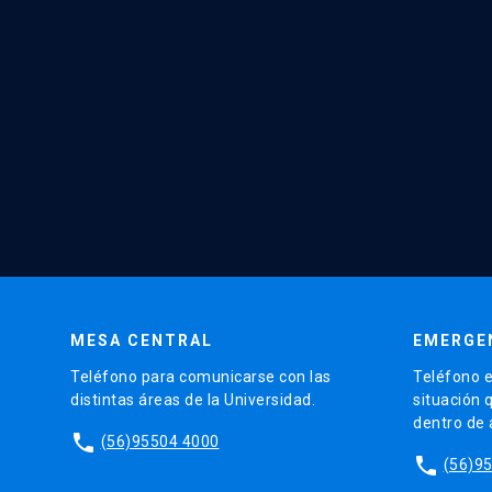
MESA CENTRAL
EMERGE
Teléfono para comunicarse con las
Teléfono e
distintas áreas de la Universidad.
situación 
dentro de
phone
(56)95504 4000
phone
(56)9