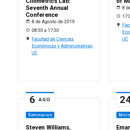
Cliometrics Lab:
of M
Seventh Annual
8 d
Conference
17:
8 de Agosto de 2019
Fac
08:30 a 17:30
Eco
Facultad de Ciencias
UC
Económicas y Administrativas
UC
6
2
AGO
Seminarios
Micr
Steven Williams,
Eman