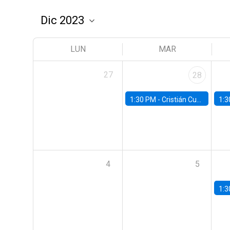
LUN
MAR
27
28
1:30 PM -
Cristián Cuevas, Universidad de Los Andes
1:3
4
5
1:3