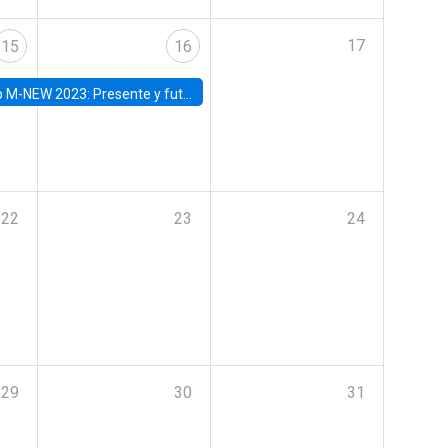
17
15
16
Presente y futuro del trabajo y el rol de las nuevas tecnologías
22
23
24
29
30
31