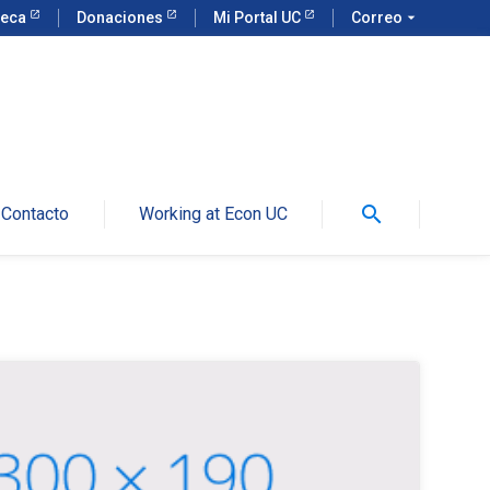
teca
Donaciones
Mi Portal UC
Correo
arrow_drop_down
search
Contacto
Working at Econ UC