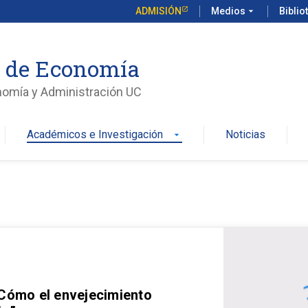
ADMISIÓN
Medios
arrow_drop_down
Biblio
o de Economía
nomía y Administración UC
Académicos e Investigación
Noticias
arrow_drop_down
 Cómo el envejecimiento