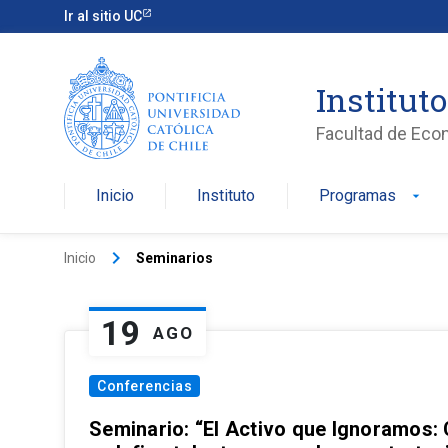
Ir al sitio UC
Institut
Facultad de Eco
Inicio
Instituto
Programas
arrow_drop_down
keyboard_arrow_right
Inicio
Seminarios
19
AGO
Conferencias
Seminario: “El Activo que Ignoramos: