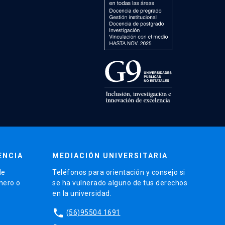
ENCIA
MEDIACIÓN UNIVERSITARIA
de
Teléfonos para orientación y consejo si
énero o
se ha vulnerado alguno de tus derechos
en la universidad.
phone
(56)95504 1691