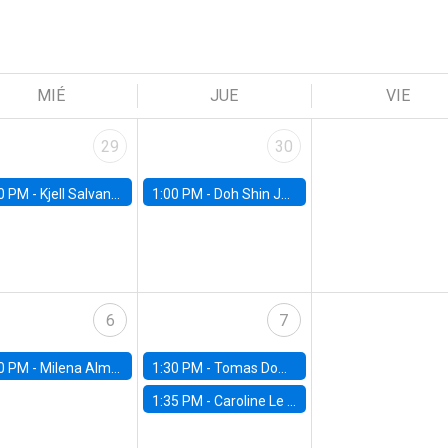
MIÉ
JUE
VIE
29
30
0 PM -
Kjell Salvanes, Norwegian School of Economics
1:00 PM -
Doh Shin Jeon, Toulouse School of Economics
6
7
0 PM -
Milena Almagro, University of ChicagoChicago Booth School of Business
1:30 PM -
Tomas Dominguez-Iino, Chicago Booth School of Business
1:35 PM -
Caroline Le Pennec, HEC Montréal