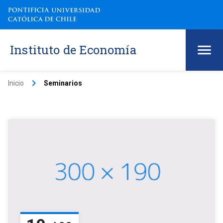
Instituto de Economía
keyboard_arrow_right
Inicio
Seminarios