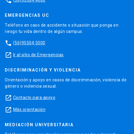
phone
EMERGENCIAS UC
Teléfono en caso de accidente o situación que ponga en
riesgo tu vida dentro de algún campus.
phone
(56)95504 5000
launch
Ir al sitio de Emergencias
DISCRIMINACIÓN Y VIOLENCIA
Orientación y apoyo en casos de discriminación, violencia de
género o violencia sexual.
launch
Contacto para apoyo
launch
Más orientación
MEDIACIÓN UNIVERSITARIA