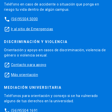
Teléfono en caso de accidente o situación que ponga en
riesgo tu vida dentro de algún campus.
phone
(56)95504 5000
launch
Ir al sitio de Emergencias
DISCRIMINACIÓN Y VIOLENCIA
Orientación y apoyo en casos de discriminación, violencia de
género o violencia sexual.
launch
Contacto para apoyo
launch
Más orientación
MEDIACIÓN UNIVERSITARIA
Teléfonos para orientación y consejo si se ha vulnerado
alguno de tus derechos en la universidad.
phone
(56)95504 1691