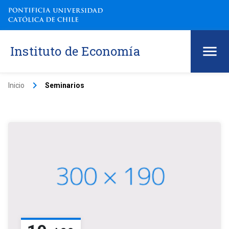
Instituto de Economía
keyboard_arrow_right
Inicio
Seminarios