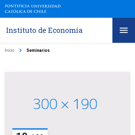
Instituto de Economía
keyboard_arrow_right
Inicio
Seminarios