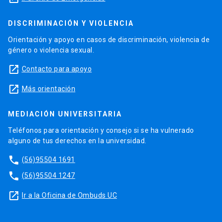
DISCRIMINACIÓN Y VIOLENCIA
Orientación y apoyo en casos de discriminación, violencia de
género o violencia sexual.
launch
Contacto para apoyo
launch
Más orientación
MEDIACIÓN UNIVERSITARIA
Teléfonos para orientación y consejo si se ha vulnerado
alguno de tus derechos en la universidad.
phone
(56)95504 1691
phone
(56)95504 1247
launch
Ir a la Oficina de Ombuds UC