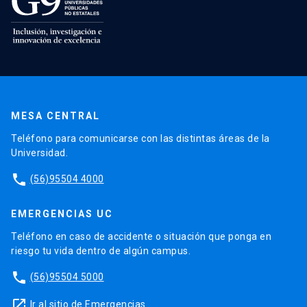
MESA CENTRAL
Teléfono para comunicarse con las distintas áreas de la
Universidad.
phone
(56)95504 4000
EMERGENCIAS UC
Teléfono en caso de accidente o situación que ponga en
riesgo tu vida dentro de algún campus.
phone
(56)95504 5000
launch
Ir al sitio de Emergencias