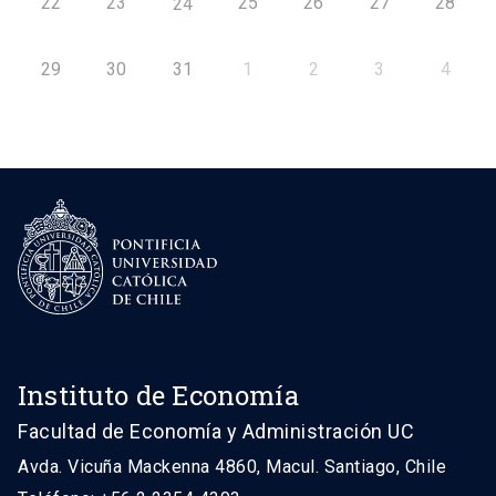
22
23
25
26
27
28
24
29
30
31
1
2
3
4
Instituto de Economía
Facultad de Economía y Administración UC
Avda. Vicuña Mackenna 4860, Macul. Santiago, Chile