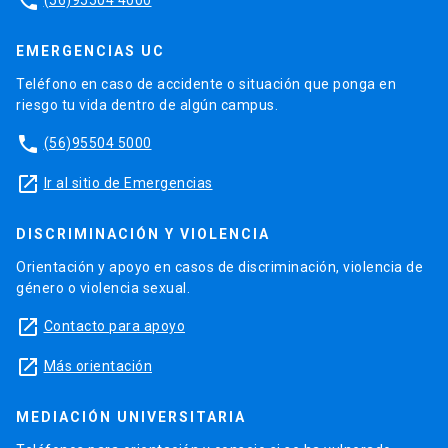
phone
EMERGENCIAS UC
Teléfono en caso de accidente o situación que ponga en
riesgo tu vida dentro de algún campus.
phone
(56)95504 5000
launch
Ir al sitio de Emergencias
DISCRIMINACIÓN Y VIOLENCIA
Orientación y apoyo en casos de discriminación, violencia de
género o violencia sexual.
launch
Contacto para apoyo
launch
Más orientación
MEDIACIÓN UNIVERSITARIA