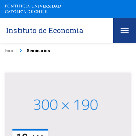
Instituto de Economía
keyboard_arrow_right
Inicio
Seminarios