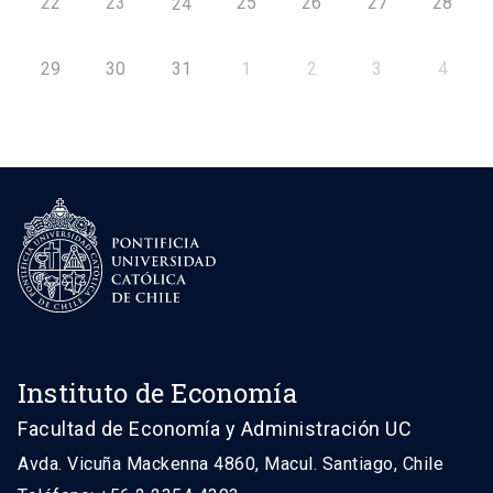
22
23
25
26
27
28
24
29
30
31
1
2
3
4
Instituto de Economía
Facultad de Economía y Administración UC
Avda. Vicuña Mackenna 4860, Macul. Santiago, Chile