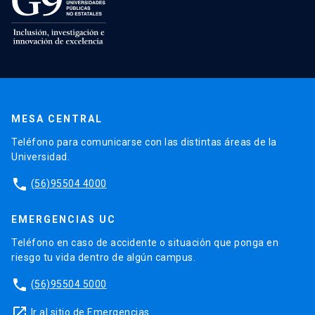
MESA CENTRAL
Teléfono para comunicarse con las distintas áreas de la
Universidad.
phone
(56)95504 4000
EMERGENCIAS UC
Teléfono en caso de accidente o situación que ponga en
riesgo tu vida dentro de algún campus.
phone
(56)95504 5000
launch
Ir al sitio de Emergencias