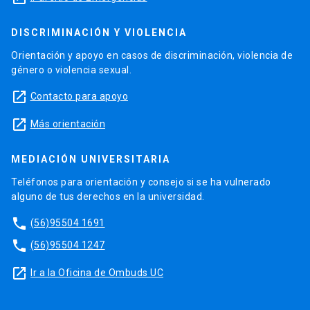
DISCRIMINACIÓN Y VIOLENCIA
Orientación y apoyo en casos de discriminación, violencia de
género o violencia sexual.
launch
Contacto para apoyo
launch
Más orientación
MEDIACIÓN UNIVERSITARIA
Teléfonos para orientación y consejo si se ha vulnerado
alguno de tus derechos en la universidad.
phone
(56)95504 1691
phone
(56)95504 1247
launch
Ir a la Oficina de Ombuds UC