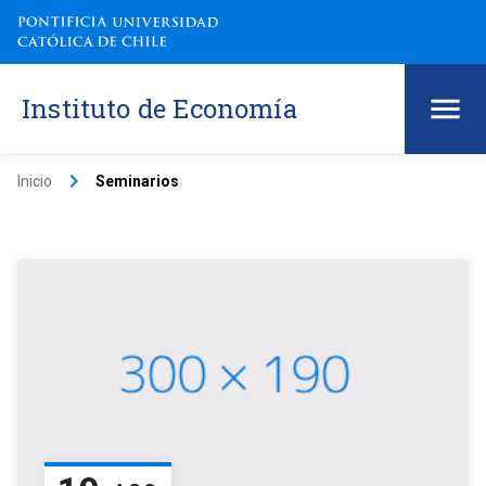
Instituto de Economía
keyboard_arrow_right
Inicio
Seminarios