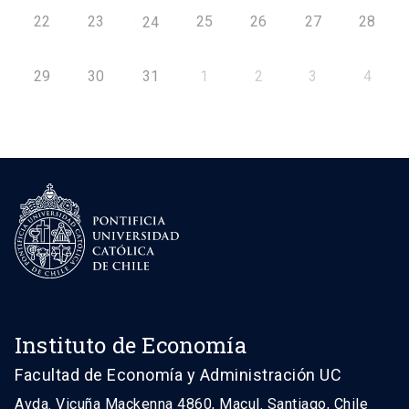
22
23
25
26
27
28
24
29
30
31
1
2
3
4
Instituto de Economía
Facultad de Economía y Administración UC
Avda. Vicuña Mackenna 4860, Macul. Santiago, Chile