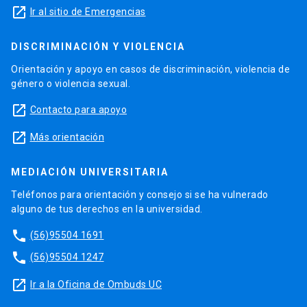
launch
Ir al sitio de Emergencias
DISCRIMINACIÓN Y VIOLENCIA
Orientación y apoyo en casos de discriminación, violencia de
género o violencia sexual.
launch
Contacto para apoyo
launch
Más orientación
MEDIACIÓN UNIVERSITARIA
Teléfonos para orientación y consejo si se ha vulnerado
alguno de tus derechos en la universidad.
phone
(56)95504 1691
phone
(56)95504 1247
launch
Ir a la Oficina de Ombuds UC