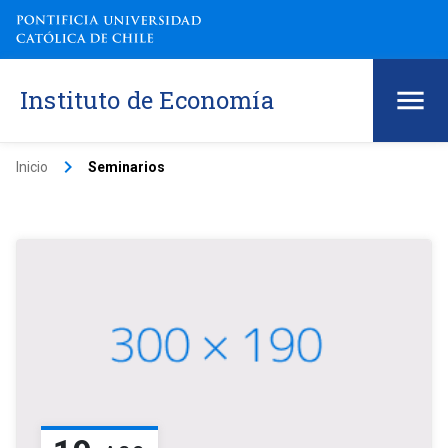
Instituto de Economía
keyboard_arrow_right
Inicio
Seminarios