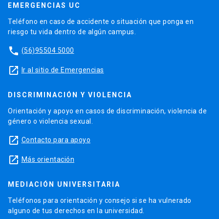
EMERGENCIAS UC
Teléfono en caso de accidente o situación que ponga en
riesgo tu vida dentro de algún campus.
phone
(56)95504 5000
launch
Ir al sitio de Emergencias
DISCRIMINACIÓN Y VIOLENCIA
Orientación y apoyo en casos de discriminación, violencia de
género o violencia sexual.
launch
Contacto para apoyo
launch
Más orientación
MEDIACIÓN UNIVERSITARIA
Teléfonos para orientación y consejo si se ha vulnerado
alguno de tus derechos en la universidad.