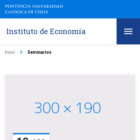
Instituto de Economía
keyboard_arrow_right
Inicio
Seminarios