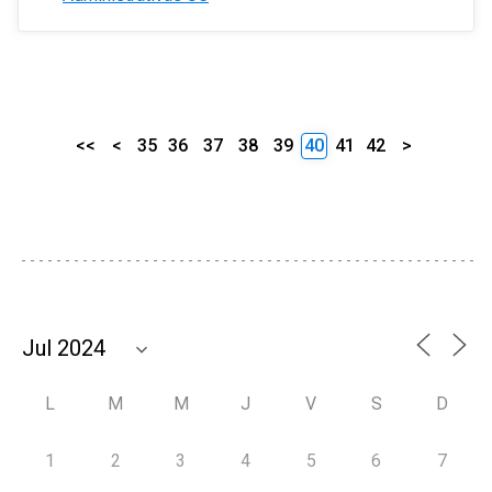
<<
<
35
36
37
38
39
40
41
42
>
L
M
M
J
V
S
D
1
2
3
4
5
6
7