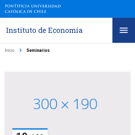
Instituto de Economía
keyboard_arrow_right
Inicio
Seminarios