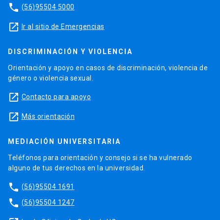
phone
(56)95504 5000
launch
Ir al sitio de Emergencias
DISCRIMINACIÓN Y VIOLENCIA
Orientación y apoyo en casos de discriminación, violencia de
género o violencia sexual.
launch
Contacto para apoyo
launch
Más orientación
MEDIACIÓN UNIVERSITARIA
Teléfonos para orientación y consejo si se ha vulnerado
alguno de tus derechos en la universidad.
phone
(56)95504 1691
phone
(56)95504 1247