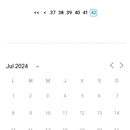
<<
<
37
38
39
40
41
42
L
M
M
J
V
S
D
1
2
3
4
5
6
7
8
9
11
12
13
14
10