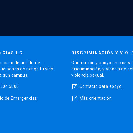
NCIAS UC
DISCRIMINACIÓN Y VIOL
n caso de accidente o
Orientación y apoyo en casos 
que ponga en riesgo tu vida
discriminación, violencia de g
 algún campus.
violencia sexual.
launch
5504 5000
Contacto para apoyo
launch
sitio de Emergencias
Más orientación