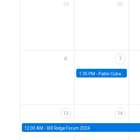
29
30
6
7
1:35 PM -
Pablo Cuba, FED Board
13
14
12:00 AM -
XIX Ridge Forum 2024