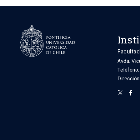
Inst
Facultad
Avda. Vic
Teléfono
Direcció