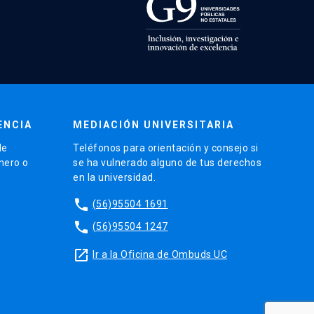
ENCIA
MEDIACIÓN UNIVERSITARIA
de
Teléfonos para orientación y consejo si
énero o
se ha vulnerado alguno de tus derechos
en la universidad.
phone
(56)95504 1691
phone
(56)95504 1247
launch
Ir a la Oficina de Ombuds UC