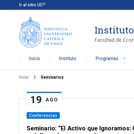
Ir al sitio UC
Institut
Facultad de Eco
Inicio
Instituto
Programas
arrow_drop_down
keyboard_arrow_right
Inicio
Seminarios
19
AGO
Conferencias
Seminario: “El Activo que Ignoramos: