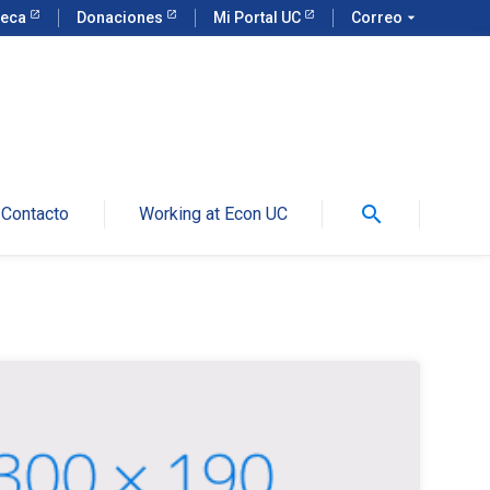
teca
Donaciones
Mi Portal UC
Correo
arrow_drop_down
search
Contacto
Working at Econ UC