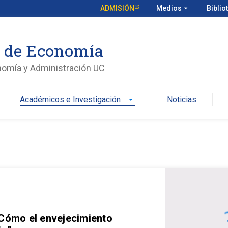
ADMISIÓN
Medios
arrow_drop_down
Biblio
o de Economía
nomía y Administración UC
Académicos e Investigación
Noticias
arrow_drop_down
 Cómo el envejecimiento