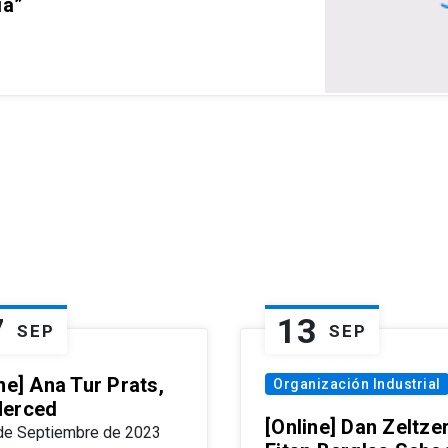
ia”
7
13
SEP
SEP
ne] Ana Tur Prats,
Organización Industrial
erced
[Online] Dan Zeltzer
de Septiembre de 2023