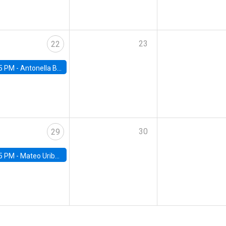
23
22
5 PM -
Antonella Bancalari, Institute for Fiscal Studies (IFS) and Research Associate at University College London (UCL)
30
29
5 PM -
Mateo Uribe-Castro, Universidad de los Andes (Colombia)