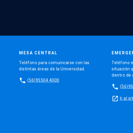
MESA CENTRAL
EMERGE
Teléfono para comunicarse con las
Teléfono e
distintas áreas de la Universidad.
situación 
dentro de
phone
(56)95504 4000
phone
(56)9
launch
Ir al 