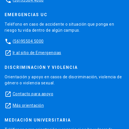
phone
EMERGENCIAS UC
Teléfono en caso de accidente o situación que ponga en
riesgo tu vida dentro de algún campus.
phone
(56)95504 5000
launch
Ir al sitio de Emergencias
DISCRIMINACIÓN Y VIOLENCIA
Orientación y apoyo en casos de discriminación, violencia de
género o violencia sexual.
launch
Contacto para apoyo
launch
Más orientación
MEDIACIÓN UNIVERSITARIA