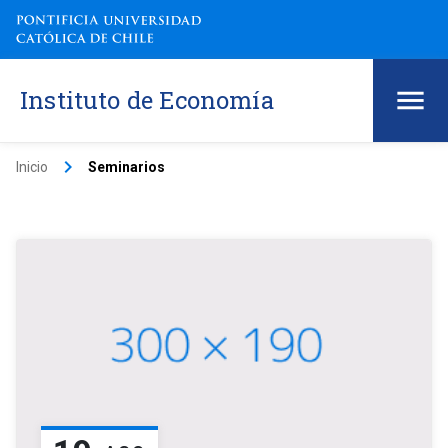
Instituto de Economía
keyboard_arrow_right
Inicio
Seminarios