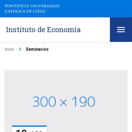
Instituto de Economía
keyboard_arrow_right
Inicio
Seminarios