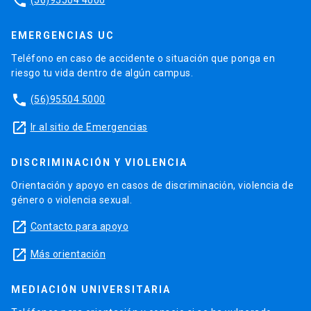
phone
EMERGENCIAS UC
Teléfono en caso de accidente o situación que ponga en
riesgo tu vida dentro de algún campus.
phone
(56)95504 5000
launch
Ir al sitio de Emergencias
DISCRIMINACIÓN Y VIOLENCIA
Orientación y apoyo en casos de discriminación, violencia de
género o violencia sexual.
launch
Contacto para apoyo
launch
Más orientación
MEDIACIÓN UNIVERSITARIA