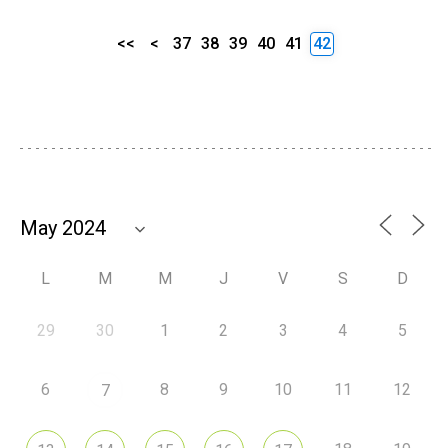
<<
<
37
38
39
40
41
42
L
M
M
J
V
S
D
29
30
1
2
3
4
5
6
8
9
10
11
12
7