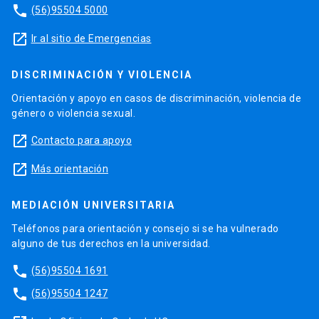
phone
(56)95504 5000
launch
Ir al sitio de Emergencias
DISCRIMINACIÓN Y VIOLENCIA
Orientación y apoyo en casos de discriminación, violencia de
género o violencia sexual.
launch
Contacto para apoyo
launch
Más orientación
MEDIACIÓN UNIVERSITARIA
Teléfonos para orientación y consejo si se ha vulnerado
alguno de tus derechos en la universidad.
phone
(56)95504 1691
phone
(56)95504 1247