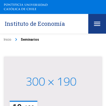
Instituto de Economía
keyboard_arrow_right
Inicio
Seminarios