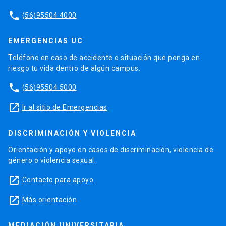
phone
(56)95504 4000
EMERGENCIAS UC
Teléfono en caso de accidente o situación que ponga en
riesgo tu vida dentro de algún campus.
phone
(56)95504 5000
launch
Ir al sitio de Emergencias
DISCRIMINACIÓN Y VIOLENCIA
Orientación y apoyo en casos de discriminación, violencia de
género o violencia sexual.
launch
Contacto para apoyo
launch
Más orientación
MEDIACIÓN UNIVERSITARIA