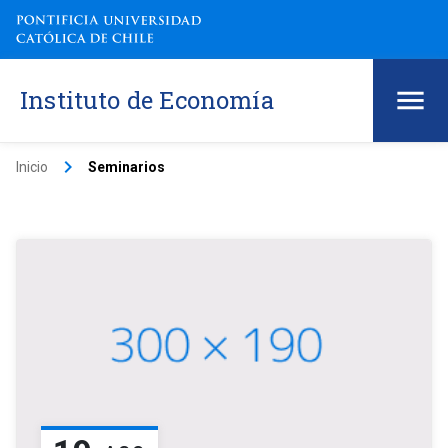
Instituto de Economía
keyboard_arrow_right
Inicio
Seminarios