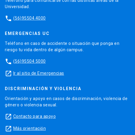
Teléfono para comunicarse con las distintas áreas de la
Universidad.
phone
(56)95504 4000
EMERGENCIAS UC
Teléfono en caso de accidente o situación que ponga en
riesgo tu vida dentro de algún campus.
phone
(56)95504 5000
launch
Ir al sitio de Emergencias
DISCRIMINACIÓN Y VIOLENCIA
Orientación y apoyo en casos de discriminación, violencia de
género o violencia sexual.
launch
Contacto para apoyo
launch
Más orientación