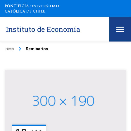
Instituto de Economía
keyboard_arrow_right
Inicio
Seminarios