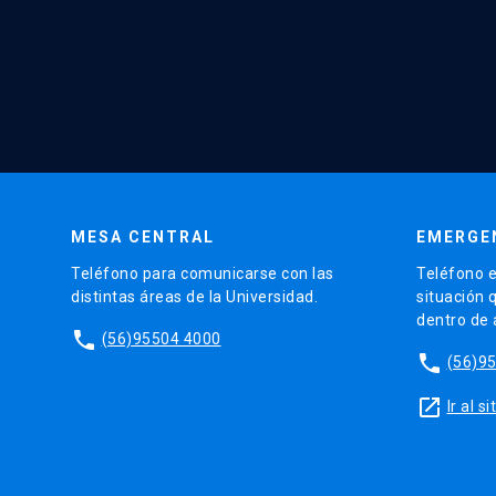
MESA CENTRAL
EMERGE
Teléfono para comunicarse con las
Teléfono e
distintas áreas de la Universidad.
situación 
dentro de
phone
(56)95504 4000
phone
(56)9
launch
Ir al 