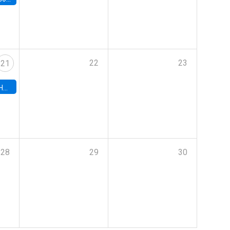
22
23
21
hile
28
29
30