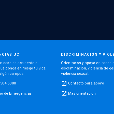
NCIAS UC
DISCRIMINACIÓN Y VIOL
n caso de accidente o
Orientación y apoyo en casos 
que ponga en riesgo tu vida
discriminación, violencia de g
 algún campus.
violencia sexual.
launch
5504 5000
Contacto para apoyo
launch
sitio de Emergencias
Más orientación