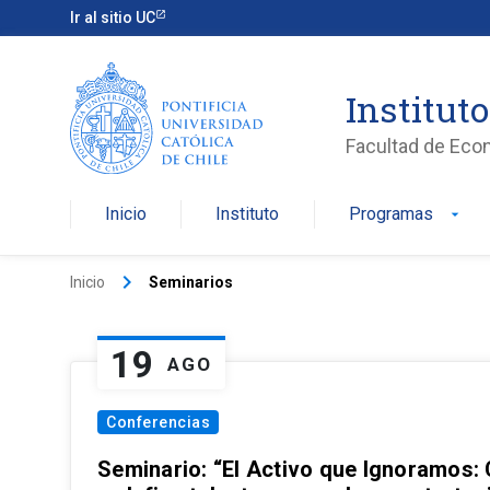
Ir al sitio UC
Institut
Facultad de Eco
Inicio
Instituto
Programas
arrow_drop_down
keyboard_arrow_right
Inicio
Seminarios
19
AGO
Conferencias
Seminario: “El Activo que Ignoramos: