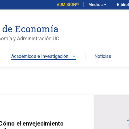
ADMISIÓN
Medios
arrow_drop_down
Biblio
o de Economía
nomía y Administración UC
Académicos e Investigación
Noticias
arrow_drop_down
 Cómo el envejecimiento