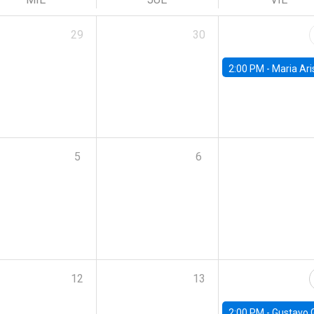
29
30
2:00 PM -
Maria Aristizabal-Ramirez, FED
5
6
12
13
2:00 PM -
Gustavo González - Banco Central d