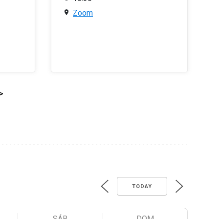
Zoom
>
TODAY
SÁB
DOM