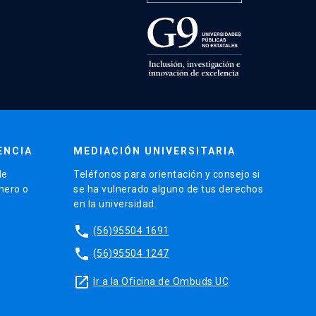
ENCIA
MEDIACIÓN UNIVERSITARIA
de
Teléfonos para orientación y consejo si
énero o
se ha vulnerado alguno de tus derechos
en la universidad.
phone
(56)95504 1691
phone
(56)95504 1247
launch
Ir a la Oficina de Ombuds UC