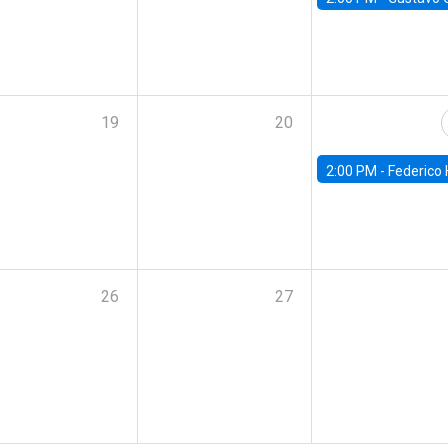
19
20
2:00 PM -
Federico Huneeus - Banco Central de C
26
27