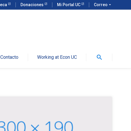
teca
Donaciones
Mi Portal UC
Correo
arrow_drop_down
search
Contacto
Working at Econ UC