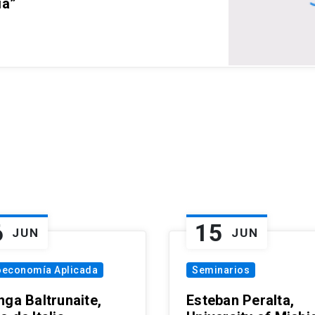
ia”
6
15
JUN
JUN
oeconomía Aplicada
Seminarios
nga Baltrunaite,
Esteban Peralta,