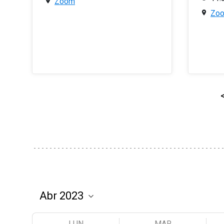
Zoom
Zo
LUN
MAR