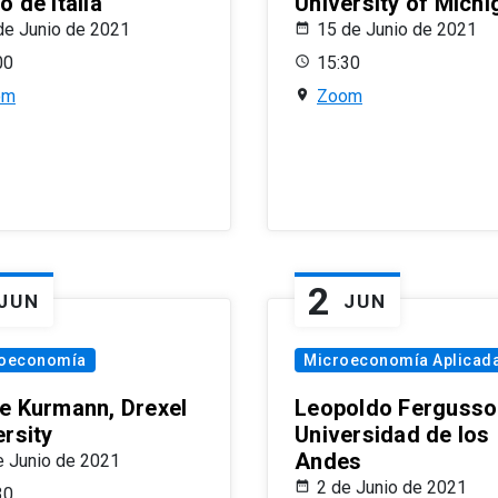
 de Italia
University of Michi
de Junio de 2021
15 de Junio de 2021
00
15:30
om
Zoom
2
JUN
JUN
oeconomía
Microeconomía Aplicad
e Kurmann, Drexel
Leopoldo Fergusso
ersity
Universidad de los
Andes
e Junio de 2021
2 de Junio de 2021
30