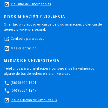
launch
Ir al sitio de Emergencias
DISCRIMINACIÓN Y VIOLENCIA
Orientación y apoyo en casos de discriminación, violencia de
género o violencia sexual.
launch
Contacto para apoyo
launch
Más orientación
MEDIACIÓN UNIVERSITARIA
Teléfonos para orientación y consejo si se ha vulnerado
alguno de tus derechos en la universidad.
phone
(56)95504 1691
phone
(56)95504 1247
launch
Ir a la Oficina de Ombuds UC