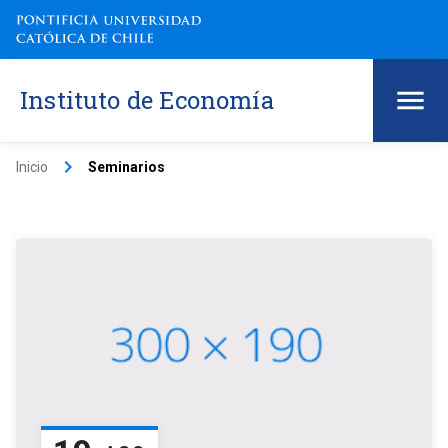
Instituto de Economía
keyboard_arrow_right
Inicio
Seminarios