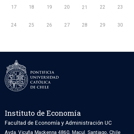
17
18
19
20
22
23
21
24
25
26
27
28
29
30
Instituto de Economía
Facultad de Economía y Administración UC
Avda. Vicuña Mackenna 4860, Macul. Santiago, Chile