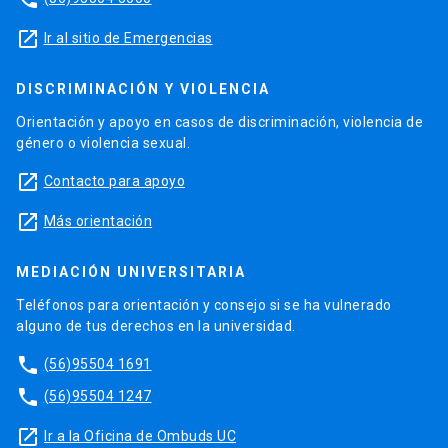
launch
Ir al sitio de Emergencias
DISCRIMINACIÓN Y VIOLENCIA
Orientación y apoyo en casos de discriminación, violencia de
género o violencia sexual.
launch
Contacto para apoyo
launch
Más orientación
MEDIACIÓN UNIVERSITARIA
Teléfonos para orientación y consejo si se ha vulnerado
alguno de tus derechos en la universidad.
phone
(56)95504 1691
phone
(56)95504 1247
launch
Ir a la Oficina de Ombuds UC