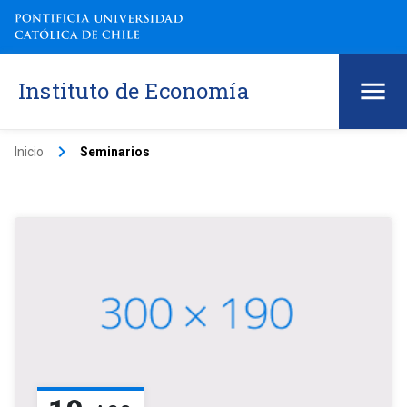
Instituto de Economía
keyboard_arrow_right
Inicio
Seminarios