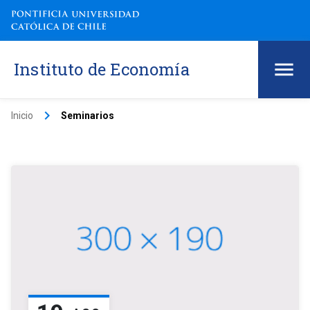
Instituto de Economía
keyboard_arrow_right
Inicio
Seminarios