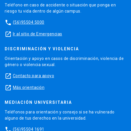
Teléfono en caso de accidente o situación que ponga en
riesgo tu vida dentro de algún campus.
phone
(56)95504 5000
launch
Ir al sitio de Emergencias
DISCRIMINACIÓN Y VIOLENCIA
Orientación y apoyo en casos de discriminación, violencia de
género o violencia sexual.
launch
Contacto para apoyo
launch
Más orientación
MEDIACIÓN UNIVERSITARIA
Teléfonos para orientación y consejo si se ha vulnerado
alguno de tus derechos en la universidad.
phone
(56)95504 1691