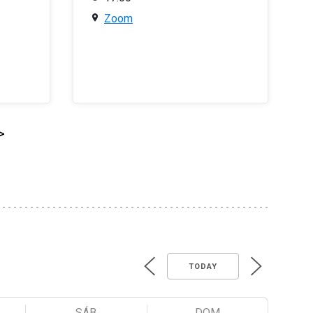
Zoom
>
TODAY
SÁB
DOM