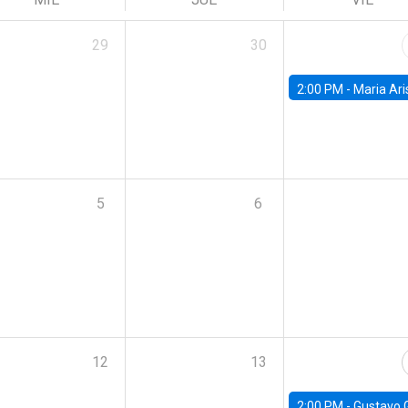
29
30
2:00 PM -
Maria Aristizabal-Ramirez, FED
5
6
12
13
2:00 PM -
Gustavo González - Banco Central d