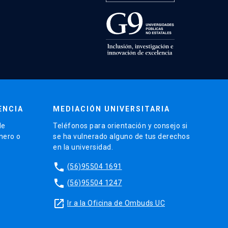
ENCIA
MEDIACIÓN UNIVERSITARIA
de
Teléfonos para orientación y consejo si
énero o
se ha vulnerado alguno de tus derechos
en la universidad.
phone
(56)95504 1691
phone
(56)95504 1247
launch
Ir a la Oficina de Ombuds UC