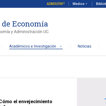
ADMISIÓN
Medios
arrow_drop_down
Biblio
o de Economía
nomía y Administración UC
Académicos e Investigación
Noticias
arrow_drop_down
 Cómo el envejecimiento