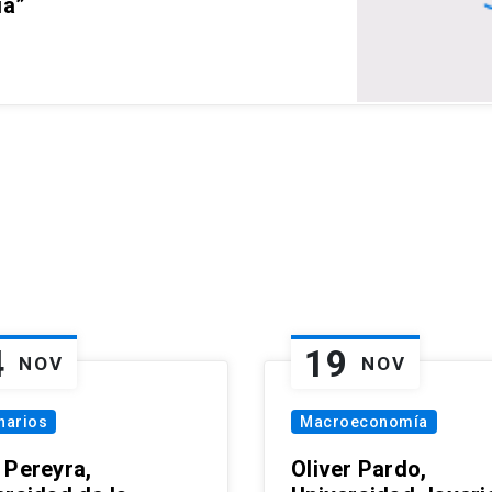
ia”
4
19
NOV
NOV
narios
Macroeconomía
 Pereyra,
Oliver Pardo,