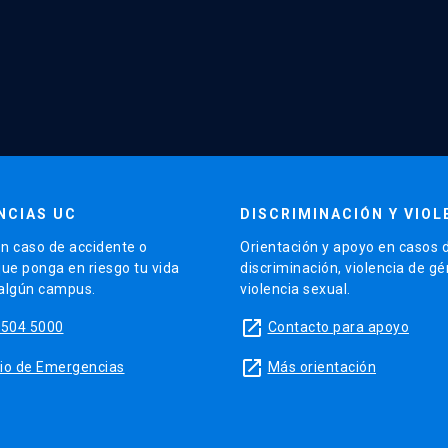
NCIAS UC
DISCRIMINACIÓN Y VIOL
n caso de accidente o
Orientación y apoyo en casos 
que ponga en riesgo tu vida
discriminación, violencia de g
 algún campus.
violencia sexual.
launch
5504 5000
Contacto para apoyo
launch
sitio de Emergencias
Más orientación