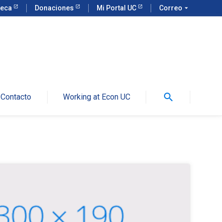
teca
Donaciones
Mi Portal UC
Correo
arrow_drop_down
search
Contacto
Working at Econ UC