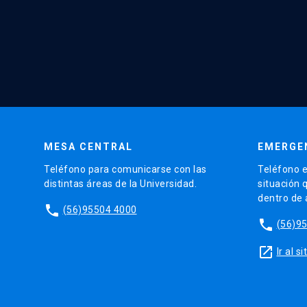
MESA CENTRAL
EMERGE
Teléfono para comunicarse con las
Teléfono e
distintas áreas de la Universidad.
situación 
dentro de
phone
(56)95504 4000
phone
(56)9
launch
Ir al 