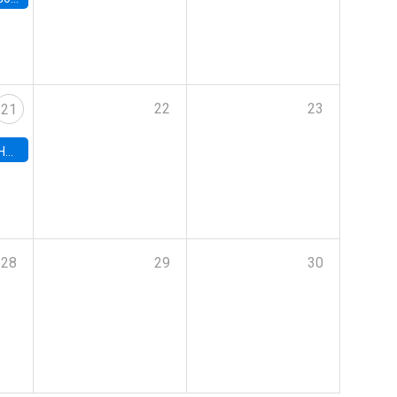
22
23
21
hile
28
29
30