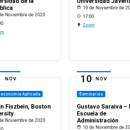
ersidad de la
Universidad Javeri
blica
19 de Noviembre de 2
de Noviembre de 2020
17:00
00
Zoom
om
1
10
NOV
NOV
oeconomía Aplicada
Seminarios
in Fiszbein, Boston
Gustavo Saraiva –
ersity
Escuela de
Administración
de Noviembre de 2020
10 de Noviembre de 2
30