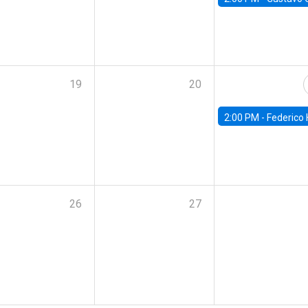
19
20
2:00 PM -
Federico Huneeus - Banco Central de C
26
27