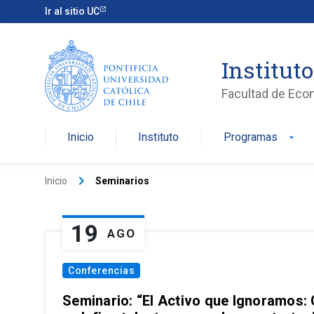
Ir al sitio UC
Institut
Facultad de Eco
Inicio
Instituto
Programas
arrow_drop_down
keyboard_arrow_right
Inicio
Seminarios
19
AGO
Conferencias
Seminario: “El Activo que Ignoramos: