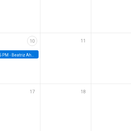
11
10
5 PM -
Beatriz Ahumada, PhD candidate, Universidad de Pittsburgh
17
18