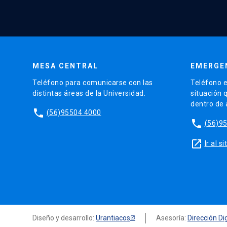
MESA CENTRAL
EMERGE
Teléfono para comunicarse con las
Teléfono e
distintas áreas de la Universidad.
situación 
dentro de
phone
(56)95504 4000
phone
(56)9
launch
Ir al 
Diseño y desarrollo:
Urantiacos
Asesoría:
Dirección Dig