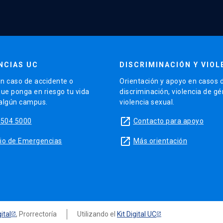
NCIAS UC
DISCRIMINACIÓN Y VIOL
n caso de accidente o
Orientación y apoyo en casos 
que ponga en riesgo tu vida
discriminación, violencia de g
 algún campus.
violencia sexual.
launch
5504 5000
Contacto para apoyo
launch
sitio de Emergencias
Más orientación
ital
, Prorrectoría
Utilizando el
Kit Digital UC