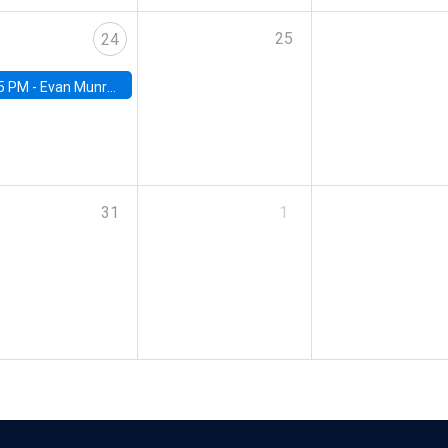
25
24
5 PM -
Evan Munro, Neyman Visiting Assistant Professor in the Department of Statistics at UC Berkeley
31
1