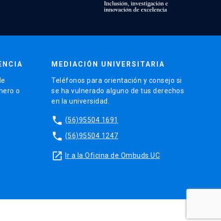
ENCIA
MEDIACIÓN UNIVERSITARIA
de
Teléfonos para orientación y consejo si
énero o
se ha vulnerado alguno de tus derechos
en la universidad.
phone
(56)95504 1691
phone
(56)95504 1247
launch
Ir a la Oficina de Ombuds UC