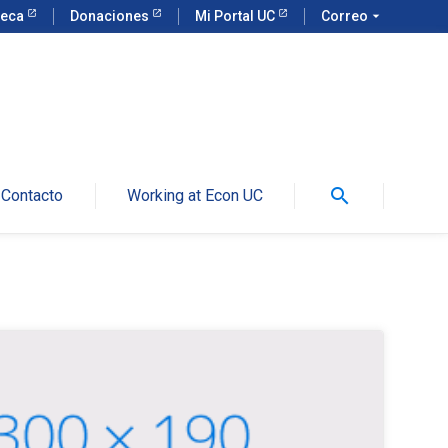
teca
Donaciones
Mi Portal UC
Correo
arrow_drop_down
search
Contacto
Working at Econ UC