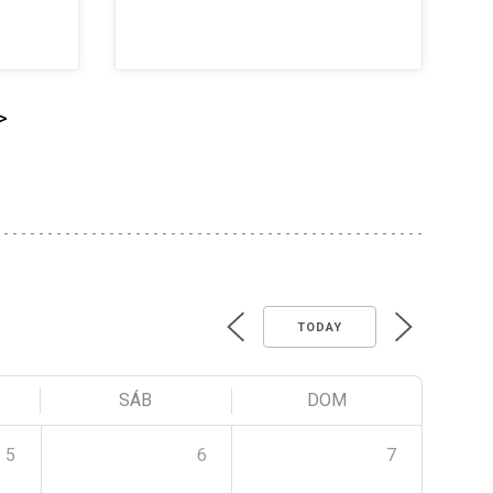
>
TODAY
SÁB
DOM
5
6
7