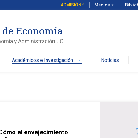
ADMISIÓN
Medios
arrow_drop_down
Biblio
o de Economía
nomía y Administración UC
Académicos e Investigación
Noticias
arrow_drop_down
 Cómo el envejecimiento