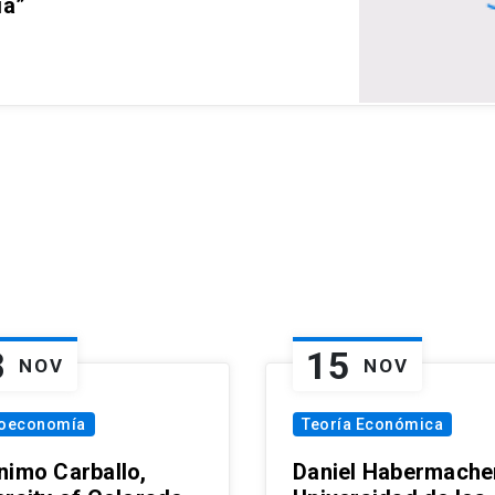
ia”
8
15
NOV
NOV
oeconomía
Teoría Económica
nimo Carballo,
Daniel Habermacher