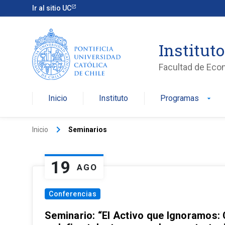
Ir al sitio UC
Institut
Facultad de Eco
Inicio
Instituto
Programas
arrow_drop_down
keyboard_arrow_right
Inicio
Seminarios
19
AGO
Conferencias
Seminario: “El Activo que Ignoramos: