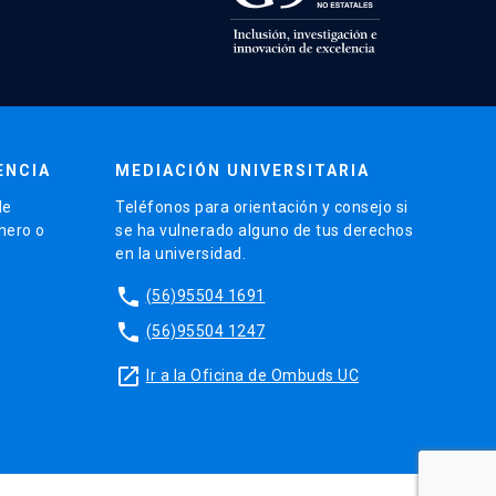
ENCIA
MEDIACIÓN UNIVERSITARIA
de
Teléfonos para orientación y consejo si
énero o
se ha vulnerado alguno de tus derechos
en la universidad.
phone
(56)95504 1691
phone
(56)95504 1247
launch
Ir a la Oficina de Ombuds UC