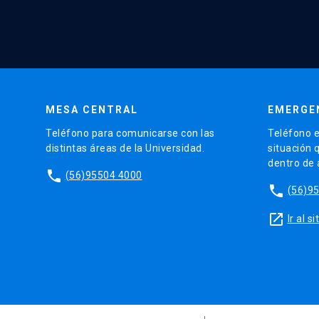
MESA CENTRAL
EMERGE
Teléfono para comunicarse con las
Teléfono e
distintas áreas de la Universidad.
situación 
dentro de
phone
(56)95504 4000
phone
(56)9
launch
Ir al 