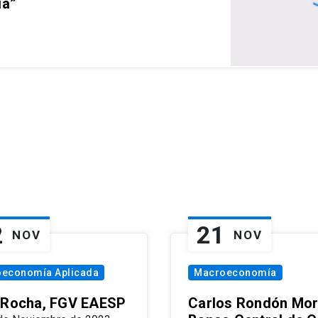
ia”
2
21
NOV
NOV
oeconomía Aplicada
Macroeconomía
 Rocha, FGV EAESP
Carlos Rondón Mor