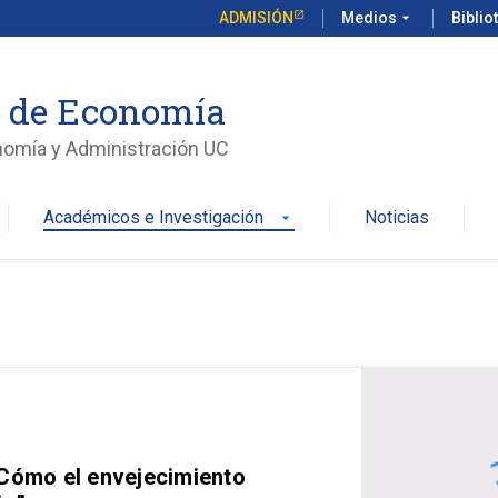
ADMISIÓN
Medios
arrow_drop_down
Biblio
o de Economía
nomía y Administración UC
Académicos e Investigación
Noticias
arrow_drop_down
 Cómo el envejecimiento