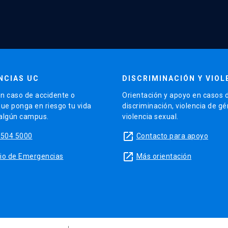
NCIAS UC
DISCRIMINACIÓN Y VIOL
n caso de accidente o
Orientación y apoyo en casos 
que ponga en riesgo tu vida
discriminación, violencia de g
 algún campus.
violencia sexual.
launch
5504 5000
Contacto para apoyo
launch
sitio de Emergencias
Más orientación