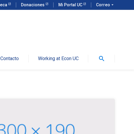
teca
Donaciones
Mi Portal UC
Correo
arrow_drop_down
search
Contacto
Working at Econ UC