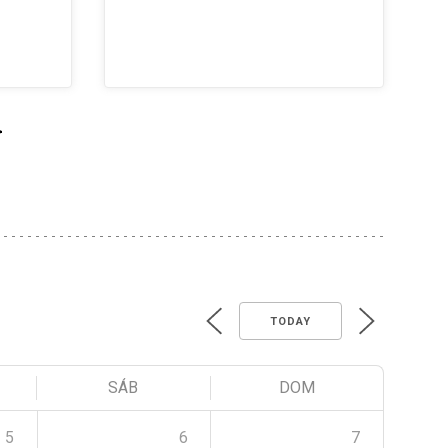
>
TODAY
SÁB
DOM
5
6
7