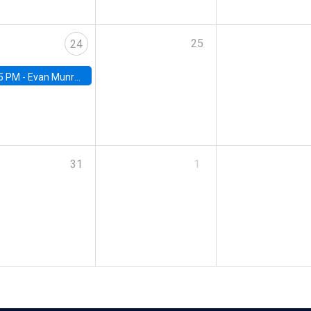
25
24
5 PM -
Evan Munro, Neyman Visiting Assistant Professor in the Department of Statistics at UC Berkeley
31
1