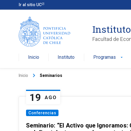
Ir al sitio UC
Institut
Facultad de Eco
Inicio
Instituto
Programas
arrow_drop_down
keyboard_arrow_right
Inicio
Seminarios
19
AGO
Conferencias
Seminario: “El Activo que Ignoramos: