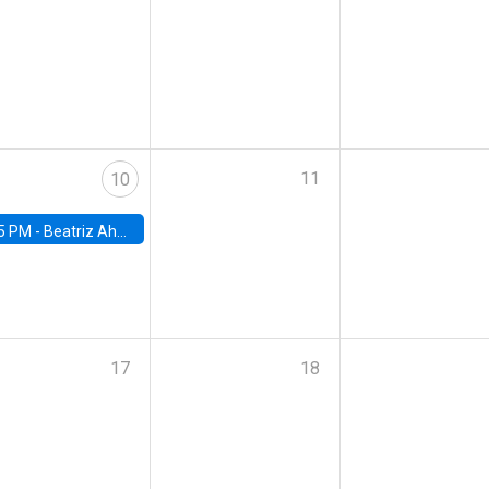
11
10
5 PM -
Beatriz Ahumada, PhD candidate, Universidad de Pittsburgh
17
18