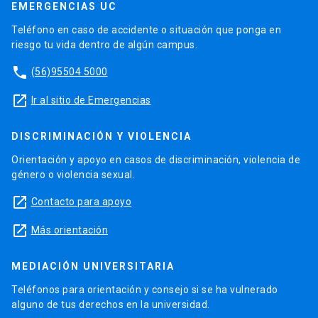
EMERGENCIAS UC
Teléfono en caso de accidente o situación que ponga en
riesgo tu vida dentro de algún campus.
phone
(56)95504 5000
launch
Ir al sitio de Emergencias
DISCRIMINACIÓN Y VIOLENCIA
Orientación y apoyo en casos de discriminación, violencia de
género o violencia sexual.
launch
Contacto para apoyo
launch
Más orientación
MEDIACIÓN UNIVERSITARIA
Teléfonos para orientación y consejo si se ha vulnerado
alguno de tus derechos en la universidad.