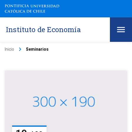
Instituto de Economía
keyboard_arrow_right
Inicio
Seminarios