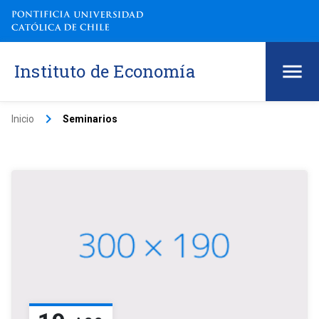
Instituto de Economía
keyboard_arrow_right
Inicio
Seminarios