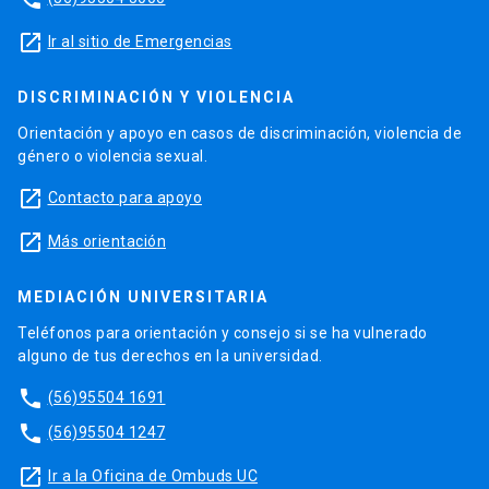
launch
Ir al sitio de Emergencias
DISCRIMINACIÓN Y VIOLENCIA
Orientación y apoyo en casos de discriminación, violencia de
género o violencia sexual.
launch
Contacto para apoyo
launch
Más orientación
MEDIACIÓN UNIVERSITARIA
Teléfonos para orientación y consejo si se ha vulnerado
alguno de tus derechos en la universidad.
phone
(56)95504 1691
phone
(56)95504 1247
launch
Ir a la Oficina de Ombuds UC