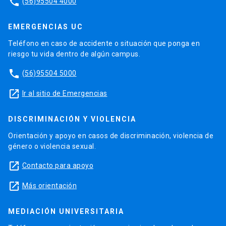
phone
(56)95504 4000
EMERGENCIAS UC
Teléfono en caso de accidente o situación que ponga en
riesgo tu vida dentro de algún campus.
phone
(56)95504 5000
launch
Ir al sitio de Emergencias
DISCRIMINACIÓN Y VIOLENCIA
Orientación y apoyo en casos de discriminación, violencia de
género o violencia sexual.
launch
Contacto para apoyo
launch
Más orientación
MEDIACIÓN UNIVERSITARIA