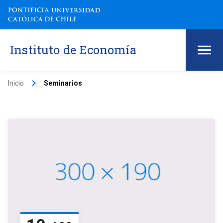
Instituto de Economía
keyboard_arrow_right
Inicio
Seminarios