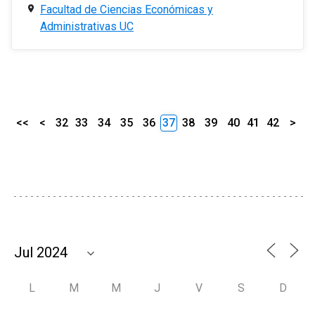
Facultad de Ciencias Económicas y
Administrativas UC
<<
<
32
33
34
35
36
37
38
39
40
41
42
>
L
M
M
J
V
S
D