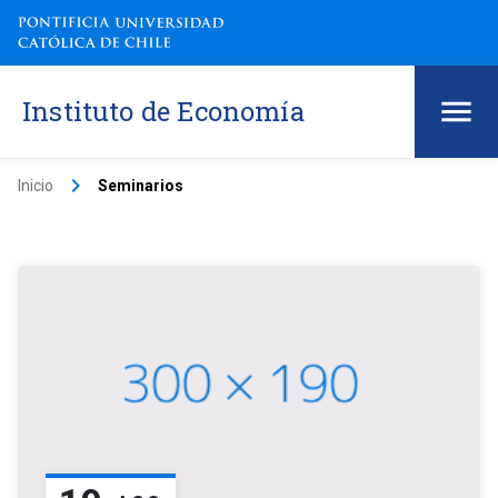
Instituto de Economía
keyboard_arrow_right
Inicio
Seminarios