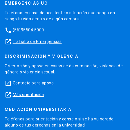
EMERGENCIAS UC
Teléfono en caso de accidente o situación que ponga en
riesgo tu vida dentro de algún campus.
phone
(56)95504 5000
launch
Ir al sitio de Emergencias
DISCRIMINACIÓN Y VIOLENCIA
Orientación y apoyo en casos de discriminación, violencia de
género o violencia sexual.
launch
Contacto para apoyo
launch
Más orientación
MEDIACIÓN UNIVERSITARIA
Teléfonos para orientación y consejo si se ha vulnerado
alguno de tus derechos en la universidad.