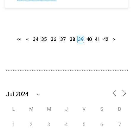
<<
<
34
35
36
37
38
39
40
41
42
>
L
M
M
J
V
S
D
1
2
3
4
5
6
7