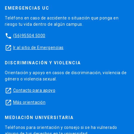
EMERGENCIAS UC
Teléfono en caso de accidente o situación que ponga en
riesgo tu vida dentro de algún campus.
phone
(56)95504 5000
launch
Ir al sitio de Emergencias
DISCRIMINACIÓN Y VIOLENCIA
Orientación y apoyo en casos de discriminación, violencia de
género o violencia sexual.
launch
Contacto para apoyo
launch
Más orientación
MEDIACIÓN UNIVERSITARIA
Teléfonos para orientación y consejo si se ha vulnerado
alguno de tus derechos en la universidad.