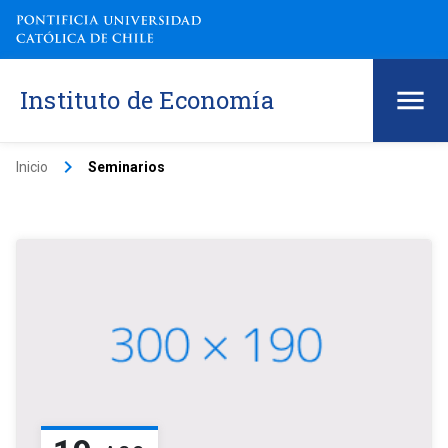
Instituto de Economía
keyboard_arrow_right
Inicio
Seminarios