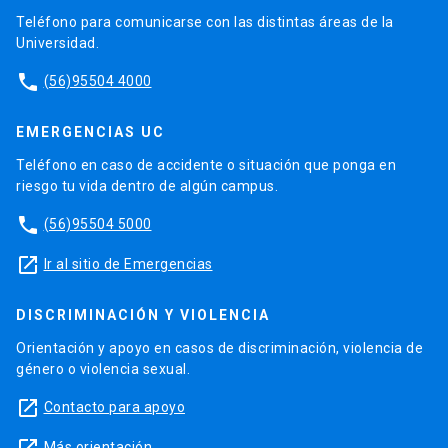
Teléfono para comunicarse con las distintas áreas de la
Universidad.
phone
(56)95504 4000
EMERGENCIAS UC
Teléfono en caso de accidente o situación que ponga en
riesgo tu vida dentro de algún campus.
phone
(56)95504 5000
launch
Ir al sitio de Emergencias
DISCRIMINACIÓN Y VIOLENCIA
Orientación y apoyo en casos de discriminación, violencia de
género o violencia sexual.
launch
Contacto para apoyo
Más orientación