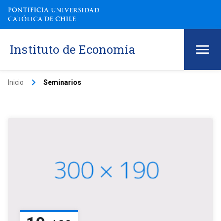
Instituto de Economía
keyboard_arrow_right
Inicio
Seminarios