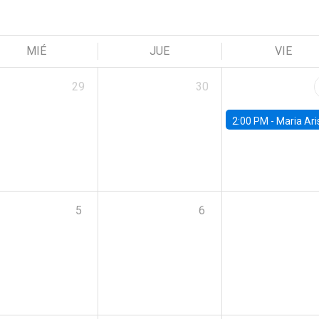
MIÉ
JUE
VIE
29
30
2:00 PM -
Maria Aristizabal-Ramirez, FED
5
6