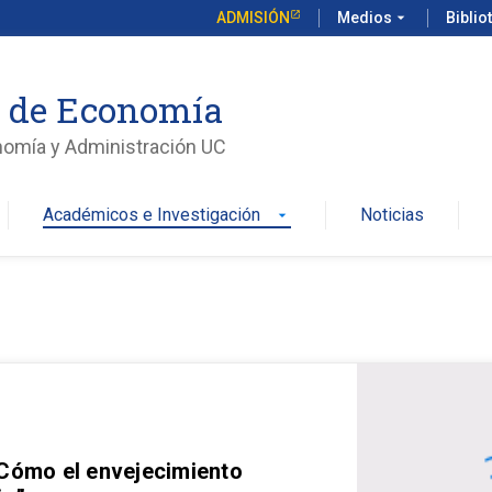
ADMISIÓN
Medios
arrow_drop_down
Biblio
o de Economía
nomía y Administración UC
Académicos e Investigación
Noticias
arrow_drop_down
 Cómo el envejecimiento