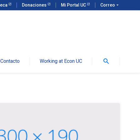
teca
Donaciones
Mi Portal UC
Correo
arrow_drop_down
search
Contacto
Working at Econ UC