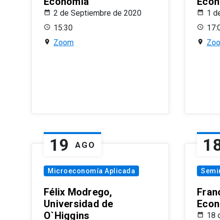
Economía
Econ
2 de Septiembre de 2020
1 d
15:30
17:
Zoom
Zo
19
1
AGO
Microeconomía Aplicada
Semi
Félix Modrego,
Fran
Universidad de
Econ
O`Higgins
18 