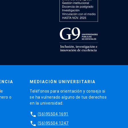
ENCIA
MEDIACIÓN UNIVERSITARIA
de
Teléfonos para orientación y consejo si
énero o
se ha vulnerado alguno de tus derechos
en la universidad.
phone
(56)95504 1691
phone
(56)95504 1247