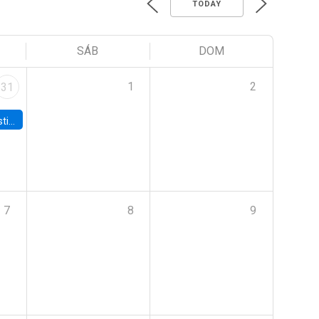
TODAY
SÁB
DOM
1
2
31
 Board
7
8
9