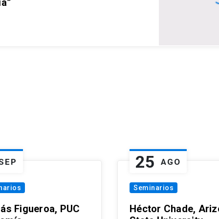
ia”
25
SEP
AGO
narios
Seminarios
lás Figueroa, PUC
Héctor Chade, Ari