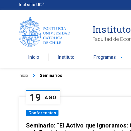
Ir al sitio UC
Institut
Facultad de Eco
Inicio
Instituto
Programas
arrow_drop_down
keyboard_arrow_right
Inicio
Seminarios
19
AGO
Conferencias
Seminario: “El Activo que Ignoramos: