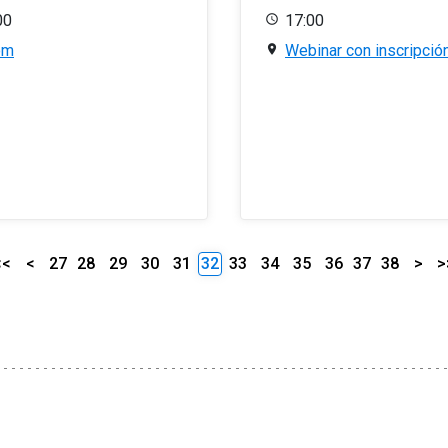
00
17:00
om
Webinar con inscripció
<<
<
27
28
29
30
31
32
33
34
35
36
37
38
>
>