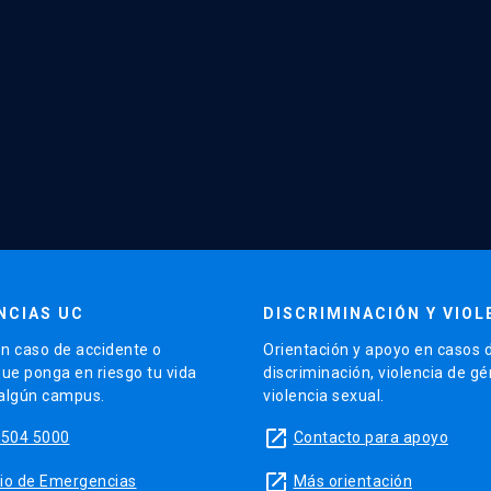
NCIAS UC
DISCRIMINACIÓN Y VIOL
n caso de accidente o
Orientación y apoyo en casos 
que ponga en riesgo tu vida
discriminación, violencia de g
 algún campus.
violencia sexual.
launch
5504 5000
Contacto para apoyo
launch
sitio de Emergencias
Más orientación