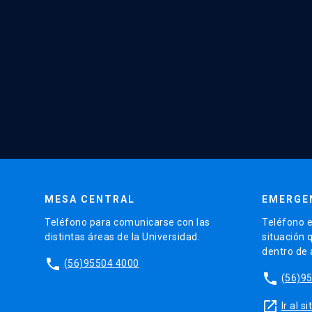
MESA CENTRAL
EMERGE
Teléfono para comunicarse con las
Teléfono e
distintas áreas de la Universidad.
situación 
dentro de
phone
(56)95504 4000
phone
(56)9
launch
Ir al 