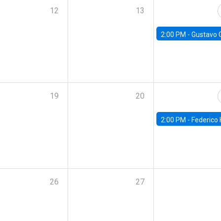
12
13
2:00 PM -
Gustavo González - Banco Central d
19
20
2:00 PM -
Federico Huneeus - Banco Central de C
26
27