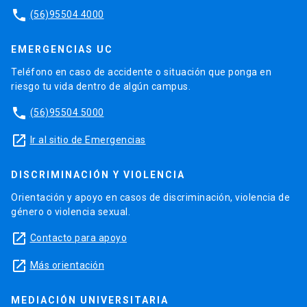
phone
(56)95504 4000
EMERGENCIAS UC
Teléfono en caso de accidente o situación que ponga en
riesgo tu vida dentro de algún campus.
phone
(56)95504 5000
launch
Ir al sitio de Emergencias
DISCRIMINACIÓN Y VIOLENCIA
Orientación y apoyo en casos de discriminación, violencia de
género o violencia sexual.
launch
Contacto para apoyo
launch
Más orientación
MEDIACIÓN UNIVERSITARIA