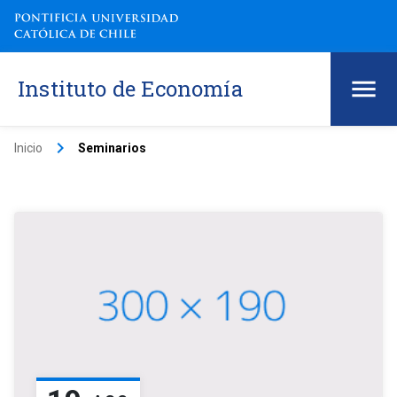
Instituto de Economía
keyboard_arrow_right
Inicio
Seminarios